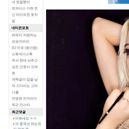
네 영끌했어
트와이스 다현 전
신 타이트한 옷차
림
네티즌포토
허벅지 자랑하는
보송이버섯
DJ 미유 (원미령)
스튜어디스룩
주사 한대 놔주고
싶은 간호사 갓세
희
개목걸이 잡을 남
자 기다리는 고라
니율
차영현 치어리더
최근 인스타
최근댓글
이쁘네요 ㅎㅎ
이 중국년 하는짓