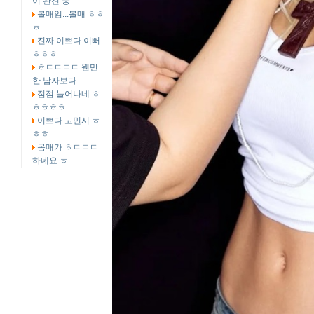
이 완전 중
볼매임...볼매 ㅎㅎ
ㅎ
진짜 이쁘다 이뻐
ㅎㅎㅎ
ㅎㄷㄷㄷㄷ 웬만
한 남자보다
점점 늘어나네 ㅎ
ㅎㅎㅎㅎ
이쁘다 고민시 ㅎ
ㅎㅎ
몸매가 ㅎㄷㄷㄷ
하네요 ㅎ