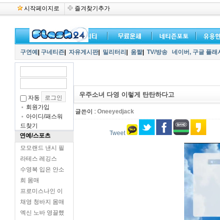
시작페이지로
즐겨찾기추가
구연예
|
구네티즌
|
자유게시판
|
밀리터리
|
움짤
|
TV/방송
네이버,
구글 플래
우주소녀 다영 이렇게 탄탄하다고
자동
회원가입
글쓴이 :
Oneeyedjack
아이디/패스워
드찾기
Tweet
연예/스포츠
모모랜드 낸시 필
라테스 레깅스
수영복 입은 안소
희 몸매
프로미스나인 이
채영 청바지 몸매
엑신 노바 영끌했