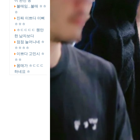
이 완전 중
볼매임...볼매 ㅎㅎ
ㅎ
진짜 이쁘다 이뻐
ㅎㅎㅎ
ㅎㄷㄷㄷㄷ 웬만
한 남자보다
점점 늘어나네 ㅎ
ㅎㅎㅎㅎ
이쁘다 고민시 ㅎ
ㅎㅎ
몸매가 ㅎㄷㄷㄷ
하네요 ㅎ