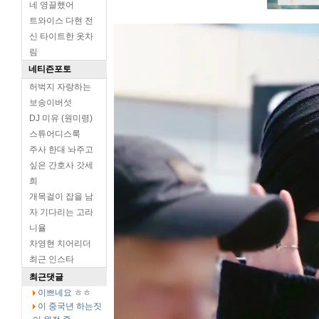
네 영끌했어
트와이스 다현 전
신 타이트한 옷차
림
네티즌포토
허벅지 자랑하는
보송이버섯
DJ 미유 (원미령)
스튜어디스룩
주사 한대 놔주고
싶은 간호사 갓세
희
개목걸이 잡을 남
자 기다리는 고라
니율
차영현 치어리더
최근 인스타
최근댓글
이쁘네요 ㅎㅎ
이 중국년 하는짓