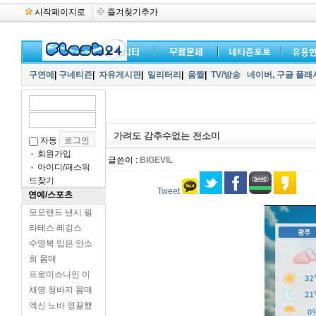
시작페이지로
즐겨찾기추가
구연예
|
구네티즌
|
자유게시판
|
밀리터리
|
움짤
|
TV/방송
네이버,
구글 플래
가려도 감추수없는 전소미
자동
회원가입
글쓴이 :
BIGEVIL
아이디/패스워
드찾기
Tweet
연예/스포츠
모모랜드 낸시 필
라테스 레깅스
수영복 입은 안소
희 몸매
프로미스나인 이
채영 청바지 몸매
엑신 노바 영끌했