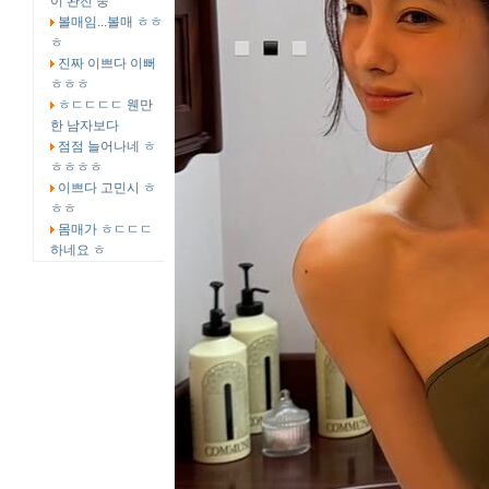
이 완전 중
볼매임...볼매 ㅎㅎ
ㅎ
진짜 이쁘다 이뻐
ㅎㅎㅎ
ㅎㄷㄷㄷㄷ 웬만
한 남자보다
점점 늘어나네 ㅎ
ㅎㅎㅎㅎ
이쁘다 고민시 ㅎ
ㅎㅎ
몸매가 ㅎㄷㄷㄷ
하네요 ㅎ