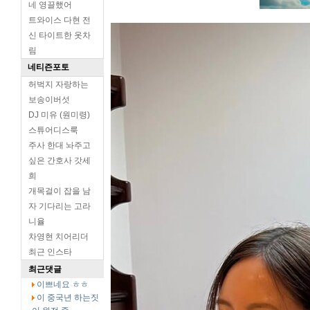
네 영끌했어
트와이스 다현 전
신 타이트한 옷차
림
네티즌포토
허벅지 자랑하는
보송이버섯
DJ 미유 (원미령)
스튜어디스룩
주사 한대 놔주고
싶은 간호사 갓세
희
개목걸이 잡을 남
자 기다리는 고라
니율
차영현 치어리더
최근 인스타
최근댓글
이쁘네요 ㅎㅎ
이 중국년 하는짓