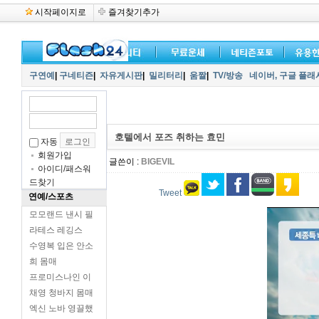
시작페이지로
즐겨찾기추가
구연예
|
구네티즌
|
자유게시판
|
밀리터리
|
움짤
|
TV/방송
네이버,
구글 플래
호텔에서 포즈 취하는 효민
자동
회원가입
글쓴이 :
BIGEVIL
아이디/패스워
드찾기
Tweet
연예/스포츠
모모랜드 낸시 필
라테스 레깅스
수영복 입은 안소
희 몸매
프로미스나인 이
채영 청바지 몸매
엑신 노바 영끌했