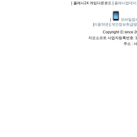
|
플래시24 게임다운로드 |
플래시업데이
|
모바일접
|
이용약관
|
개인정보취급
Copyright ⓒ since 20
지오소프트 사업자등록번호: 114
주소 :