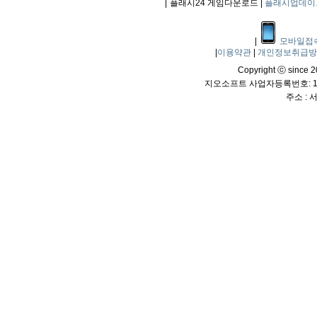
|
플래시24 게임다운로드 |
플래시업데이
|
모바일접
|
이용약관
|
개인정보취급
Copyright ⓒ since 20
지오소프트 사업자등록번호: 114
주소 :