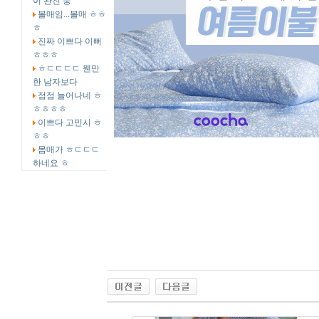
이 완전 중
볼매임...볼매 ㅎㅎ
ㅎ
진짜 이쁘다 이뻐
ㅎㅎㅎ
ㅎㄷㄷㄷㄷ 웬만
한 남자보다
점점 늘어나네 ㅎ
ㅎㅎㅎㅎ
이쁘다 고민시 ㅎ
ㅎㅎ
몸매가 ㅎㄷㄷㄷ
하네요 ㅎ