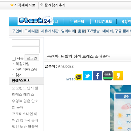
시작페이지로
즐겨찾기추가
구연예
|
구네티즌
|
자유게시판
|
밀리터리
|
움짤
|
TV/방송
네이버,
구글 플래
동려아, 단발의 정석 드레스 끝내준다
자동
회원가입
글쓴이 :
Analog22
아이디/패스워
드찾기
Tweet
연예/스포츠
모모랜드 낸시 필
라테스 레깅스
수영복 입은 안소
희 몸매
프로미스나인 이
채영 청바지 몸매
엑신 노바 영끌했