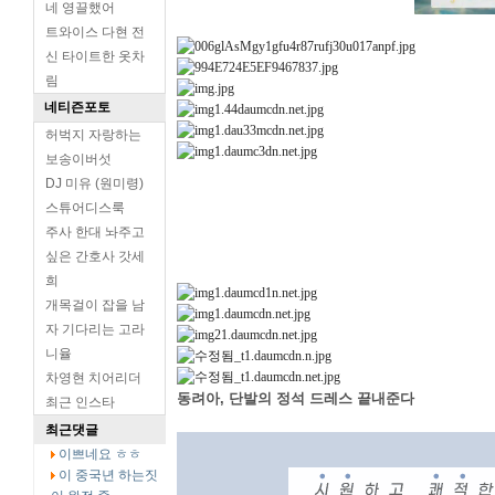
네 영끌했어
트와이스 다현 전
신 타이트한 옷차
림
네티즌포토
허벅지 자랑하는
보송이버섯
DJ 미유 (원미령)
스튜어디스룩
주사 한대 놔주고
싶은 간호사 갓세
희
개목걸이 잡을 남
자 기다리는 고라
니율
차영현 치어리더
동려아, 단발의 정석 드레스 끝내준다
최근 인스타
최근댓글
이쁘네요 ㅎㅎ
이 중국년 하는짓