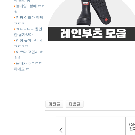
이 완전 중
볼매임...볼매 ㅎㅎ
ㅎ
진짜 이쁘다 이뻐
ㅎㅎㅎ
ㅎㄷㄷㄷㄷ 웬만
한 남자보다
점점 늘어나네 ㅎ
ㅎㅎㅎㅎ
이쁘다 고민시 ㅎ
ㅎㅎ
몸매가 ㅎㄷㄷㄷ
하네요 ㅎ