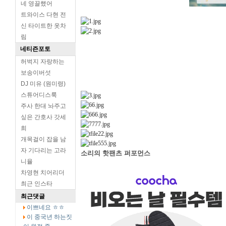
네 영끌했어
트와이스 다현 전
신 타이트한 옷차
림
네티즌포토
허벅지 자랑하는
보송이버섯
DJ 미유 (원미령)
스튜어디스룩
주사 한대 놔주고
싶은 간호사 갓세
희
개목걸이 잡을 남
자 기다리는 고라
소리의 핫팬츠 퍼포먼스
니율
차영현 치어리더
최근 인스타
최근댓글
이쁘네요 ㅎㅎ
이 중국년 하는짓