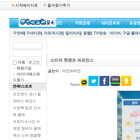
시작페이지로
즐겨찾기추가
구연예
|
구네티즌
|
자유게시판
|
밀리터리
|
움짤
|
TV/방송
네이버,
구글 플래
소리의 핫팬츠 퍼포먼스
자동
회원가입
글쓴이 :
아인슈타인
아이디/패스워
드찾기
Tweet
연예/스포츠
모모랜드 낸시 필
라테스 레깅스
수영복 입은 안소
희 몸매
프로미스나인 이
채영 청바지 몸매
엑신 노바 영끌했