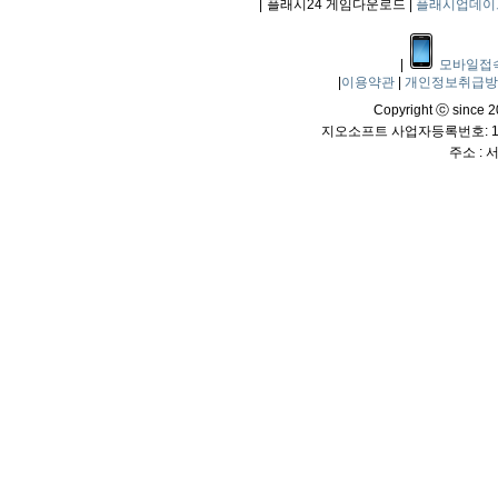
|
플래시24 게임다운로드 |
플래시업데이
|
모바일접
|
이용약관
|
개인정보취급
Copyright ⓒ since 20
지오소프트 사업자등록번호: 114
주소 :