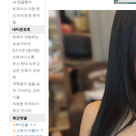
네 영끌했어
트와이스 다현 전
신 타이트한 옷차
림
네티즌포토
허벅지 자랑하는
보송이버섯
DJ 미유 (원미령)
스튜어디스룩
주사 한대 놔주고
싶은 간호사 갓세
희
개목걸이 잡을 남
자 기다리는 고라
니율
차영현 치어리더
최근 인스타
최근댓글
AI l인줄 ㅎㅎ
그래서 이름이..?