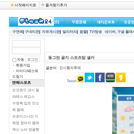
시작페이지로
즐겨찾기추가
구연예
|
구네티즌
|
자유게시판
|
밀리터리
|
움짤
|
TV/방송
네이버,
구글 플래
동그란 골지 스포츠탑 셀카
자동
회원가입
글쓴이 :
진시황의후예
아이디/패스워
드찾기
Tweet
연예/스포츠
모모랜드 낸시 필
라테스 레깅스
수영복 입은 안소
희 몸매
프로미스나인 이
채영 청바지 몸매
엑신 노바 영끌했