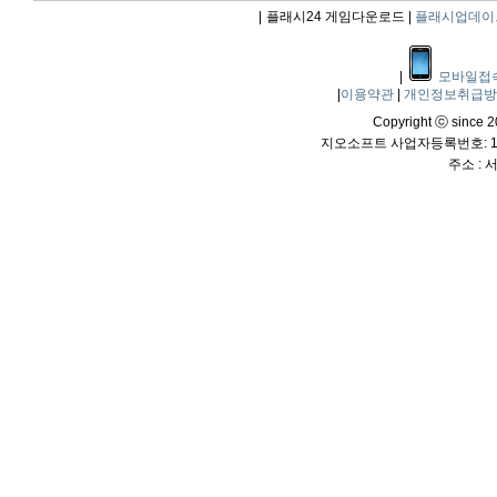
|
플래시24 게임다운로드 |
플래시업데이
|
모바일접
|
이용약관
|
개인정보취급
Copyright ⓒ since 20
지오소프트 사업자등록번호: 114
주소 :