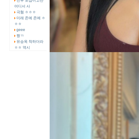
전부 포샵이고만
어디서 사
극혐 ㅎㅎㅎ
미래 존예 존예 ㅎ
ㅎㅎ
geee
짱ㄲ
유승옥 착하더라
ㅎㅎ 역시