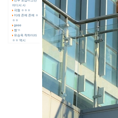
전부 포샵이고만
어디서 사
극혐 ㅎㅎㅎ
미래 존예 존예 ㅎ
ㅎㅎ
geee
짱ㄲ
유승옥 착하더라
ㅎㅎ 역시