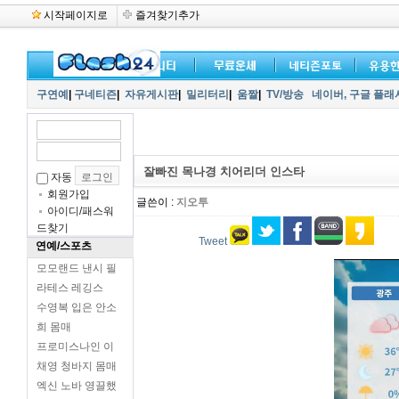
시작페이지로
즐겨찾기추가
구연예
|
구네티즌
|
자유게시판
|
밀리터리
|
움짤
|
TV/방송
네이버,
구글 플래
잘빠진 목나경 치어리더 인스타
자동
회원가입
글쓴이 :
지오투
아이디/패스워
드찾기
Tweet
연예/스포츠
모모랜드 낸시 필
라테스 레깅스
수영복 입은 안소
희 몸매
프로미스나인 이
채영 청바지 몸매
엑신 노바 영끌했