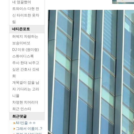
네 영끌했어
트와이스 다현 전
신 타이트한 옷차
림
네티즌포토
허벅지 자랑하는
보송이버섯
DJ 미유 (원미령)
스튜어디스룩
주사 한대 놔주고
싶은 간호사 갓세
희
개목걸이 잡을 남
자 기다리는 고라
니율
차영현 치어리더
최근 인스타
최근댓글
AI l인줄 ㅎㅎ
그래서 이름이..?