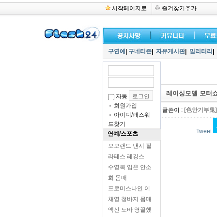
시작페이지로
즐겨찾기추가
구연예
|
구네티즌
|
자유게시판
|
밀리터리
|
레이싱모델 모터쇼
자동
회원가입
글쓴이 :
[色안기부鬼]
아이디/패스워
드찾기
Tweet
연예/스포츠
모모랜드 낸시 필
라테스 레깅스
수영복 입은 안소
희 몸매
프로미스나인 이
채영 청바지 몸매
엑신 노바 영끌했