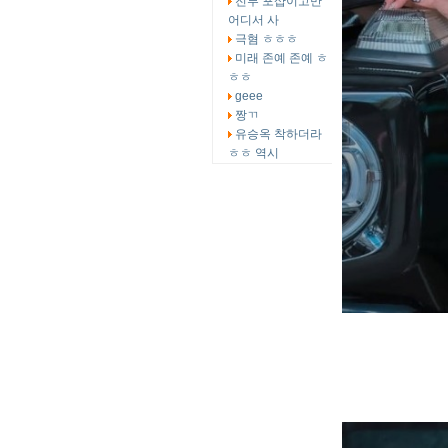
전부 포샵이고만
어디서 사
극혐 ㅎㅎㅎ
미래 존예 존예 ㅎ
ㅎㅎ
geee
짱ㄲ
유승옥 착하더라
ㅎㅎ 역시