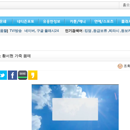
홈으
움짤
|
TV/방송
네이버,
구글 플래시24
인기검색어
:킹덤
,등급보류
,찌라시
,등보
 황서현 가죽 몸매
조회 