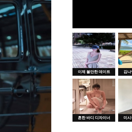
이제 볼만한 데이트
김나
흔한 바디 디자이너
미시