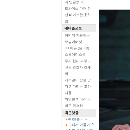
네 영끌했어
트와이스 다현 전
신 타이트한 옷차
림
네티즌포토
허벅지 자랑하는
보송이버섯
DJ 미유 (원미령)
스튜어디스룩
주사 한대 놔주고
싶은 간호사 갓세
희
개목걸이 잡을 남
자 기다리는 고라
니율
차영현 치어리더
최근 인스타
최근댓글
AI l인줄 ㅎㅎ
그래서 이름이..?