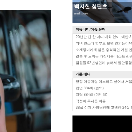
무대위 장원영 옆태
read more
커뮤니티/이슈.유머
20년간 단 한 마디 대화 없이, 애만 
짝녀 인스타 함부로 보면 안되는이
소개팅녀에게 받은 충격적인 거절 
결혼 후 느끼는 가전제품 베스트 & 
팀원들 92년생인데 늙어서 말안통함
카툰/애니
옆집 아줌마랑 야스하고 싶어서 서
킹덤 884화 (번역)
킹덤 884화 (미번역)
떡정이 무서운 이유
38살 여자 사장님한테 고백한 24살