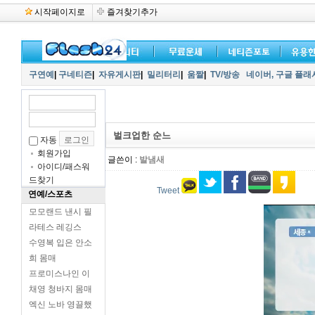
시작페이지로
즐겨찾기추가
구연예
|
구네티즌
|
자유게시판
|
밀리터리
|
움짤
|
TV/방송
네이버,
구글 플래
벌크업한 순느
자동
회원가입
글쓴이 :
발냄새
아이디/패스워
드찾기
Tweet
연예/스포츠
모모랜드 낸시 필
라테스 레깅스
수영복 입은 안소
희 몸매
프로미스나인 이
채영 청바지 몸매
엑신 노바 영끌했