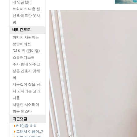
네 영끌했어
트와이스 다현 전
신 타이트한 옷차
림
네티즌포토
허벅지 자랑하는
보송이버섯
DJ 미유 (원미령)
스튜어디스룩
주사 한대 놔주고
싶은 간호사 갓세
희
개목걸이 잡을 남
자 기다리는 고라
니율
차영현 치어리더
최근 인스타
최근댓글
AI l인줄 ㅎㅎ
그래서 이름이..?