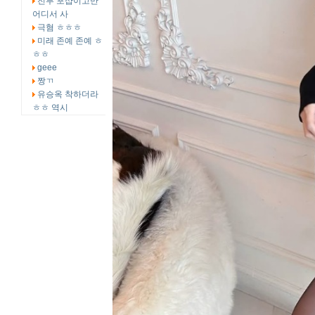
전부 포샵이고만
어디서 사
극혐 ㅎㅎㅎ
미래 존예 존예 ㅎ
ㅎㅎ
geee
짱ㄲ
유승옥 착하더라
ㅎㅎ 역시