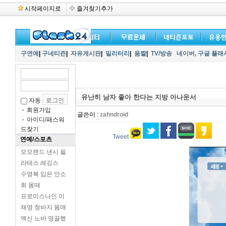
시작페이지로
즐겨찾기추가
구연예
|
구네티즌
|
자유게시판
|
밀리터리
|
움짤
|
TV/방송
네이버,
구글 플래
유난히 남자 좋아 한다는 지방 아나운서
자동
회원가입
글쓴이 :
zahndroid
아이디/패스워
드찾기
Tweet
연예/스포츠
모모랜드 낸시 필
라테스 레깅스
수영복 입은 안소
희 몸매
프로미스나인 이
채영 청바지 몸매
엑신 노바 영끌했