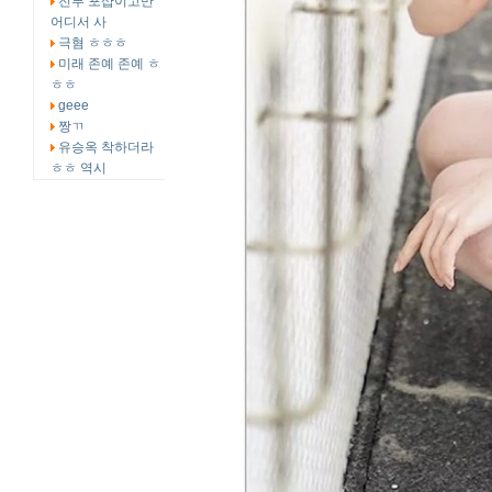
전부 포샵이고만
어디서 사
극혐 ㅎㅎㅎ
미래 존예 존예 ㅎ
ㅎㅎ
geee
짱ㄲ
유승옥 착하더라
ㅎㅎ 역시