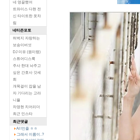
네 영끌했어
트와이스 다현 전
신 타이트한 옷차
림
네티즌포토
허벅지 자랑하는
보송이버섯
DJ 미유 (원미령)
스튜어디스룩
주사 한대 놔주고
싶은 간호사 갓세
희
개목걸이 잡을 남
자 기다리는 고라
니율
차영현 치어리더
최근 인스타
최근댓글
AI l인줄 ㅎㅎ
그래서 이름이..?