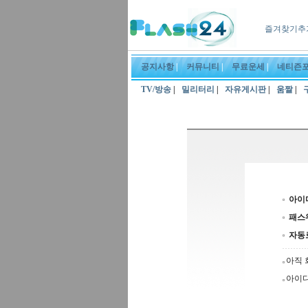
즐겨찾기추
공지사항
|
커뮤니티
|
무료운세
|
네티즌
TV/방송
|
밀리터리
|
자유게시판
|
움짤
|
아이
패스
자동
아직 
아이디