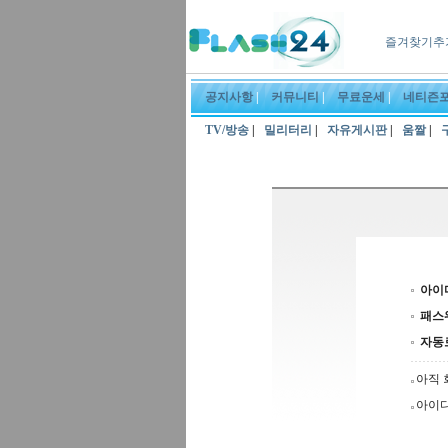
즐겨찾기추
공지사항
|
커뮤니티
|
무료운세
|
네티즌
TV/방송
|
밀리터리
|
자유게시판
|
움짤
|
아이
패스
자동
아직 
아이디