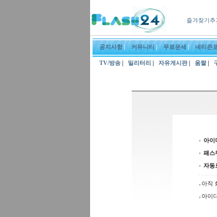
즐겨찾기추
공지사항
|
커뮤니티
|
무료운세
|
네티즌
TV/방송
|
밀리터리
|
자유게시판
|
움짤
|
아이
패스
자동
아직 
아이디