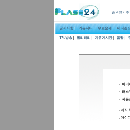
즐겨찾기추
공지사항
|
커뮤니티
|
무료운세
|
네티즌
TV/방송
|
밀리터리
|
자유게시판
|
움짤
|
아이
패스
자동
아직 
아이디