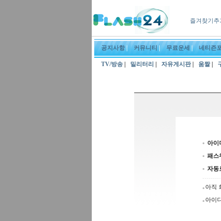
즐겨찾기추
공지사항
|
커뮤니티
|
무료운세
|
네티즌
TV/방송
|
밀리터리
|
자유게시판
|
움짤
|
아이
패스
자동
아직 
아이디