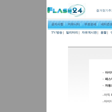
즐겨찾기추
공지사항
|
커뮤니티
|
무료운세
|
네티즌
TV/방송
|
밀리터리
|
자유게시판
|
움짤
|
아이
패스
자동
아직 
아이디