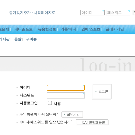
즐겨찾기추가
· 시작페이지로
료운세
|
네티즌포토
|
유용한정보
|
카툰/애니
|
연예/스포츠
|
플래시게임
|
게시판
|
움짤
|
구이슈
|
아이디
패스워드
자동로그인
사용
아직 회원이 아니십니까?
아이디/패스워드를 잊으셨습니까?