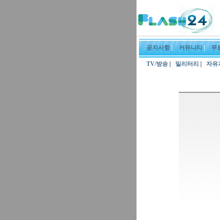
공지사항
|
커뮤니티
|
무
TV/방송
|
밀리터리
|
자유