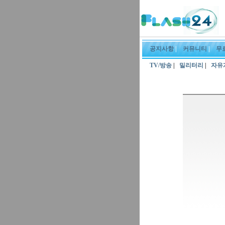
공지사항
|
커뮤니티
|
무
TV/방송
|
밀리터리
|
자유