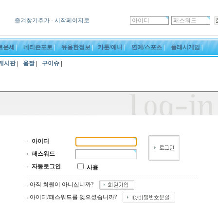
즐겨찾기추가
· 시작페이지로
료운세
|
네티즌포토
|
유용한정보
|
카툰/애니
|
연예/스포츠
|
플래시게임
|
게시판
|
움짤
|
구이슈
|
아이디
패스워드
자동로그인
사용
아직 회원이 아니십니까?
아이디/패스워드를 잊으셨습니까?