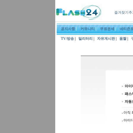
즐겨찾기추
공지사항
|
커뮤니티
|
무료운세
|
네티즌
TV/방송
|
밀리터리
|
자유게시판
|
움짤
|
아이
패스
자동
아직 
아이디