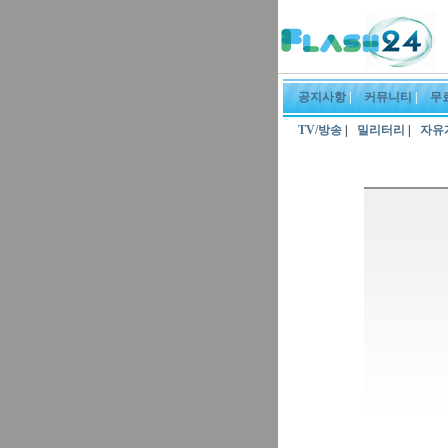
공지사항
|
커뮤니티
|
무
TV/방송
|
밀리터리
|
자유