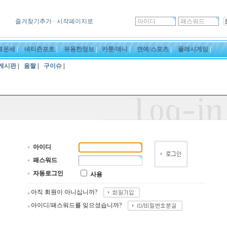
즐겨찾기추가
· 시작페이지로
료운세
|
네티즌포토
|
유용한정보
|
카툰/애니
|
연예/스포츠
|
플래시게임
|
게시판
|
움짤
|
구이슈
|
아이디
패스워드
자동로그인
사용
아직 회원이 아니십니까?
아이디/패스워드를 잊으셨습니까?