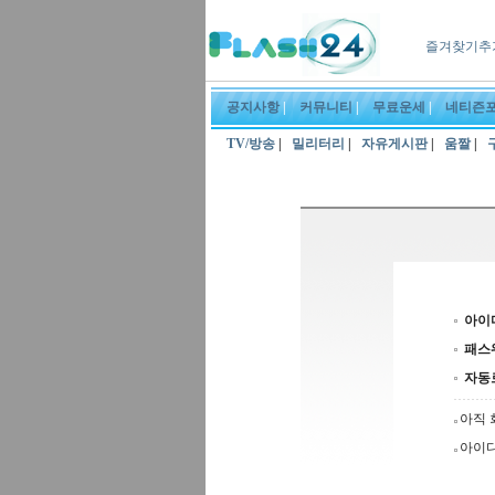
즐겨찾기추
공지사항
|
커뮤니티
|
무료운세
|
네티즌
TV/방송
|
밀리터리
|
자유게시판
|
움짤
|
아이
패스
자동
아직 
아이디