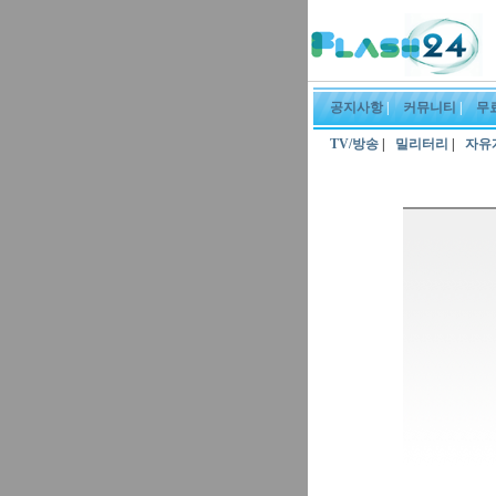
공지사항
|
커뮤니티
|
무
TV/방송
|
밀리터리
|
자유