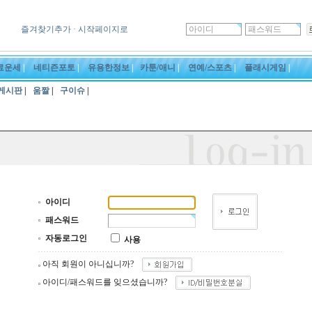
즐겨찾기추가
· 시작페이지로
료운세
|
네티즌포토
|
유용한정보
|
카툰/애니
|
연예/스포츠
|
플래시게임
|
게시판
|
움짤
|
구이슈
|
아이디
패스워드
자동로그인
사용
아직 회원이 아니십니까?
아이디/패스워드를 잊으셨습니까?