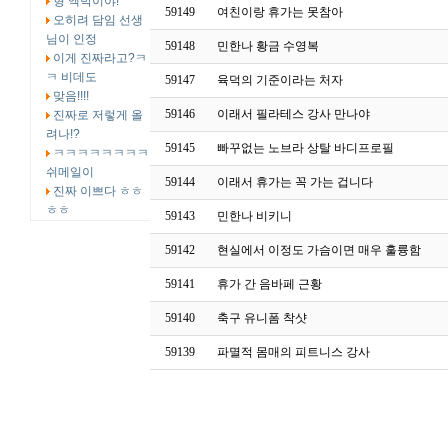
형 엑박이야!
59149
여친이랑 휴가는 못참아
오히려 담임 선생
님이 인정
59148
민한나 황금 수영복
이게 진짜라고?ㅋ
ㅋ 비데도
59147
육덕의 기준이라는 처자
맞음!!!!
59146
이래서 필라테스 강사 만나야
진짜로 저렇게 올
려나!?
59145
빠꾸없는 노브라 상탈 바디프로필
ㅋㅋㅋㅋㅋㅋㅋㅋ
쉬메일이
59144
이래서 휴가는 꼭 가는 겁니다
진짜 이쁘다 ㅎㅎ
ㅎㅎ
59143
민한나 비키니
59142
현실에서 이정도 가슴이면 매우 훌륭함
59141
휴가 간 음바페 근황
59140
축구 유니폼 착샷
59139
파멸적 몸매의 피트니스 강사