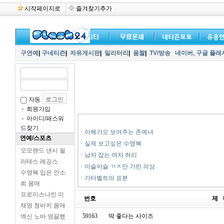
시작페이지로
즐겨찾기추가
구연예
|
구네티즌
|
자유게시판
|
밀리터리
|
움짤
|
TV/방송
네이버,
구글 플래
자동
회원가입
아이디/패스워
드찾기
ㆍ
아헤가오 보여주는 존예녀
연예/스포츠
ㆍ
실제 보고싶은 수영복
모모랜드 낸시 필
ㆍ
남자 잡는 여자 허리
라테스 레깅스
ㆍ
아슬아슬 ㄲㅈ만 가린 의상
수영복 입은 안소
ㆍ
가터벨트의 표본
희 몸매
프로미스나인 이
번호
제 
채영 청바지 몸매
59163
딱 좋다는 사이즈
엑신 노바 영끌했