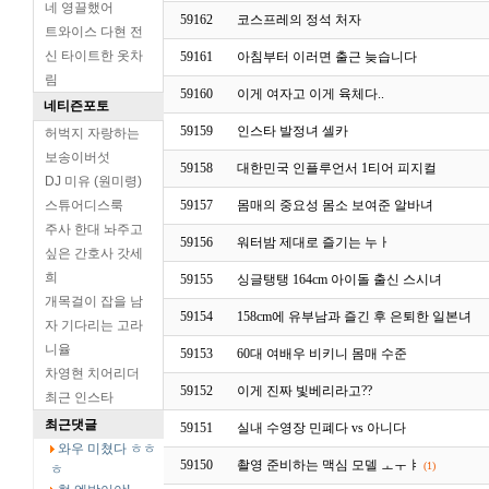
네 영끌했어
59162
코스프레의 정석 처자
트와이스 다현 전
신 타이트한 옷차
59161
아침부터 이러면 출근 늦습니다
림
59160
이게 여자고 이게 육체다..
네티즌포토
59159
인스타 발정녀 셀카
허벅지 자랑하는
보송이버섯
59158
대한민국 인플루언서 1티어 피지컬
DJ 미유 (원미령)
스튜어디스룩
59157
몸매의 중요성 몸소 보여준 알바녀
주사 한대 놔주고
59156
워터밤 제대로 즐기는 누ㅏ
싶은 간호사 갓세
희
59155
싱글탱탱 164cm 아이돌 출신 스시녀
개목걸이 잡을 남
59154
158cm에 유부남과 즐긴 후 은퇴한 일본녀
자 기다리는 고라
니율
59153
60대 여배우 비키니 몸매 수준
차영현 치어리더
59152
이게 진짜 빛베리라고??
최근 인스타
최근댓글
59151
실내 수영장 민폐다 vs 아니다
와우 미쳤다 ㅎㅎ
59150
촬영 준비하는 맥심 모델 ㅗㅜㅑ
(1)
ㅎ