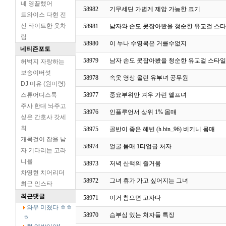
네 영끌했어
58982
기무세딘 가볍게 제압 가능한 크기
트와이스 다현 전
신 타이트한 옷차
58981
남자와 손도 못잡아봤을 청순한 유교걸 스
림
58980
이 누나 수영복은 거를수없지
네티즌포토
58979
남자 손도 못잡아봤을 청순한 유교걸 스타
허벅지 자랑하는
보송이버섯
58978
속옷 영상 올린 유부녀 공무원
DJ 미유 (원미령)
스튜어디스룩
58977
중요부위만 겨우 가린 엘프녀
주사 한대 놔주고
58976
인플루언서 상위 1% 몸매
싶은 간호사 갓세
희
58975
골반이 좋은 혜빈 (h.bin_96) 비키니 몸매
개목걸이 잡을 남
58974
얼굴 몸매 1티업급 처자
자 기다리는 고라
니율
58973
저녁 산책의 즐거움
차영현 치어리더
58972
그녀 휴가 가고 싶어지는 그녀
최근 인스타
최근댓글
58971
이거 참으면 고자다
와우 미쳤다 ㅎㅎ
58970
슴부심 있는 처자들 특징
ㅎ