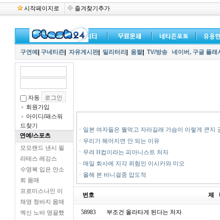
시작페이지로
즐겨찾기추가
구연예
|
구네티즌
|
자유게시판
|
밀리터리
|
움짤
|
TV/방송
네이버,
구글 플래
자동
회원가입
아이디/패스워
드찾기
ㆍ
일본 여자들은 뭘먹고 자라길래 가슴이 이렇게 큰지 
연예/스포츠
ㆍ
우리가 헤어지면 안 되는 이유
모모랜드 낸시 필
ㆍ
무려 H컵이라는 피아니스트 처자
라테스 레깅스
ㆍ
매일 회사에 지각 위험인 이시카와 미오
수영복 입은 안소
ㆍ
올해 본 바니걸중 압도적
희 몸매
프로미스나인 이
번호
제 
채영 청바지 몸매
58983
부조건 올라타게 된다는 처자
엑신 노바 영끌했