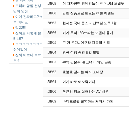
형 엑박이야!
58969
이 처자한텐 연예인들이 ㄹㅇ DM 보낼듯
오히려 담임 선생
님이 인정
58968
남친 짐승으로 만드는 여친 이벤트
이게 진짜라고?ㅋ
ㅋ 비데도
58967
현시점 국내 몸스타 단백질 도둑 1황
맞음!!!!
58966
키가 무려 180cm라는 모델녀 몸매
진짜로 저렇게 올
려나!?
58965
큰 거 온다.. 메구라 다음달 신작
ㅋㅋㅋㅋㅋㅋㅋㅋ
쉬메일이
58964
방콕 여행 중인 H컵 모델
진짜 이쁘다 ㅎㅎ
ㅎㅎ
58963
40억 건물주' 롤코녀 이해인 근황
58962
호불호 갈리는 여자 소대장
58961
이게 바로 여자력이다
58960
은근히 키스 싫어하는 AV 배우
58959
바디프로필 촬영하는 처자의 라인