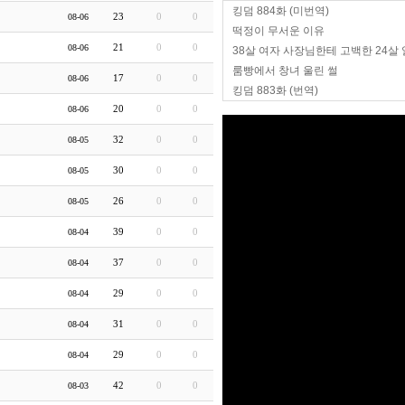
킹덤 884화 (미번역)
23
0
0
08-06
떡정이 무서운 이유
21
0
0
08-06
38살 여자 사장님한테 고백한 24살
룸빵에서 창녀 울린 썰
17
0
0
08-06
킹덤 883화 (번역)
20
0
0
08-06
32
0
0
08-05
30
0
0
08-05
26
0
0
08-05
39
0
0
08-04
37
0
0
08-04
29
0
0
08-04
31
0
0
08-04
29
0
0
08-04
42
0
0
08-03