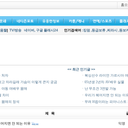
홈으
움짤
|
TV/방송
네이버,
구글 플래시24
인기검색어
:킹덤
,등급보류
,찌라시
,등보
<< 최근 인기글 >>
 처자
ㆍ
복싱선수 라이언 가르시아 여
먹고 자라길래 가슴이 이렇게 큰지 궁금
ㆍ
05년생 2년차 AV배우 실물
 야동 여배우 몸매
ㆍ
난 무조건 3연발 가능
별 차이
ㆍ
우리가 헤어지면 안 되는 이
 몸매의 정석
ㆍ
무려 H컵이라는 피아니스트
제 목
어지면 안 되는 이유
익명