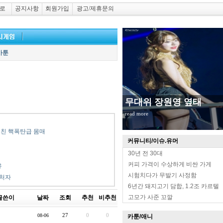
로
공지사항
회원가입
광고/제휴문의
카툰
무대위 장원영 옆태
read more
친 핵폭탄급 몸매
커뮤니티/이슈.유머
30년 전 30대
커피 가격이 수상하게 비싼 가게
유
시험치다가 무발기 사정함
 처자
6년간 돼지고기 담합, 1.2조 카르텔
고모가 사준 꼬깔
글쓴이
날짜
조회
추천
비추천
27
0
0
08-06
카툰/애니