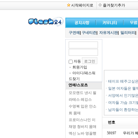
시작페이지로
즐겨찾기추가
구연예
|
구네티즌
|
자유게시판
|
밀리터리
|
자동
회원가입
아이디/패스워
드찾기
ㆍ
테이프 떼주고싶은
연예/스포츠
ㆍ
일본 여자들은 뭘
모모랜드 낸시 필
ㆍ
서양에서 인기많은
라테스 레깅스
ㆍ
여자들 가슴 크기
수영복 입은 안소
ㆍ
남자들이 환장하는
희 몸매
프로미스나인 이
번호
채영 청바지 몸매
59197
우리가 헤
엑신 노바 영끌했