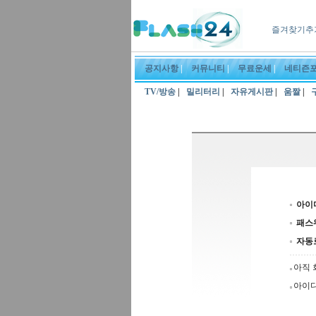
즐겨찾기추
공지사항
|
커뮤니티
|
무료운세
|
네티즌
TV/방송
|
밀리터리
|
자유게시판
|
움짤
|
아이
패스
자동
아직 
아이디