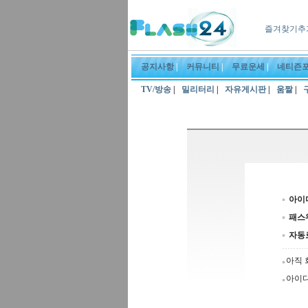
즐겨찾기추
공지사항
|
커뮤니티
|
무료운세
|
네티즌
TV/방송
|
밀리터리
|
자유게시판
|
움짤
|
아이
패스
자동
아직 
아이디