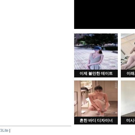
이제 볼만한 데이트
이래
흔한 바디 디자이너
미시
3Lite
|