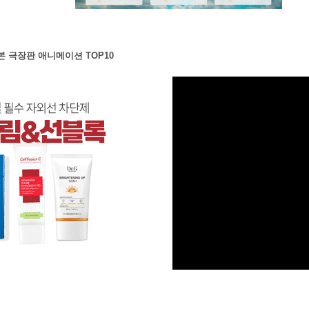
일본 극장판 애니메이션 TOP10
M
u
t
e