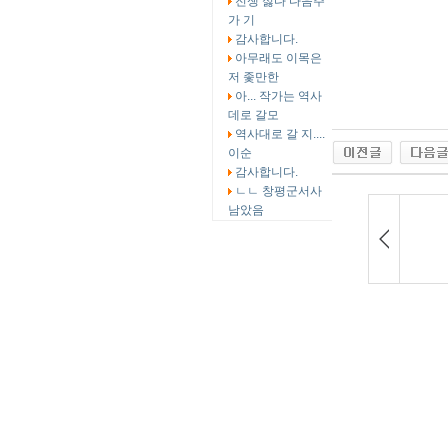
전쟁 싫다 다음주
가 기
감사합니다.
아무래도 이목은
저 좇만한
아... 작가는 역사
데로 갈모
역사대로 갈 지....
이순
감사합니다.
ㄴㄴ 창평군서사
남았음