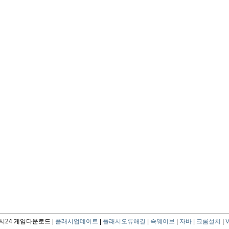
24 게임다운로드 |
플래시업데이트
|
플래시오류해결
|
쇽웨이브
|
자바
|
크롬설치
|
V