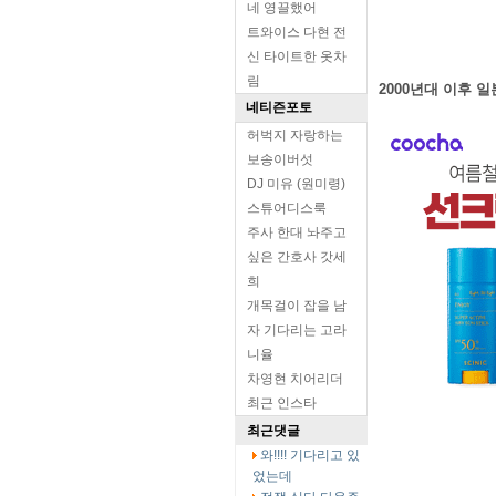
네 영끌했어
트와이스 다현 전
신 타이트한 옷차
림
2000년대 이후 
네티즌포토
허벅지 자랑하는
보송이버섯
DJ 미유 (원미령)
스튜어디스룩
주사 한대 놔주고
싶은 간호사 갓세
희
개목걸이 잡을 남
자 기다리는 고라
니율
차영현 치어리더
최근 인스타
최근댓글
와!!!! 기다리고 있
었는데