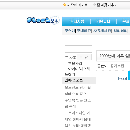
시작페이지로
즐겨찾기추가
구연예
|
구네티즌
|
자유게시판
|
밀리터리
|
2000년대 이후 
자동
회원가입
글쓴이 :
징기스칸
아이디/패스워
드찾기
Tweet
연예/스포츠
모모랜드 낸시 필
라테스 레깅스
수영복 입은 안소
희 몸매
프로미스나인 이
채영 청바지 몸매
엑신 노바 영끌했