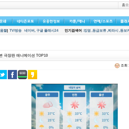
홈으
움짤
|
TV/방송
네이버,
구글 플래시24
인기검색어
:킹덤
,등급보류
,찌라시
,등보
일본 극장판 애니메이션 TOP10
조회 :