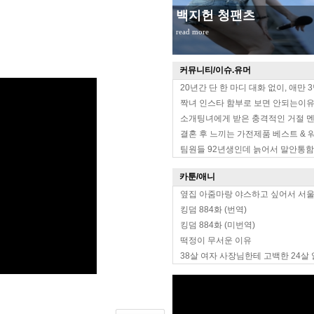
백지헌 청팬츠
read more
커뮤니티/이슈.유머
20년간 단 한 마디 대화 없이, 애만 
짝녀 인스타 함부로 보면 안되는이
소개팅녀에게 받은 충격적인 거절 
결혼 후 느끼는 가전제품 베스트 & 
팀원들 92년생인데 늙어서 말안통함
카툰/애니
옆집 아줌마랑 야스하고 싶어서 서
킹덤 884화 (번역)
킹덤 884화 (미번역)
떡정이 무서운 이유
38살 여자 사장님한테 고백한 24살