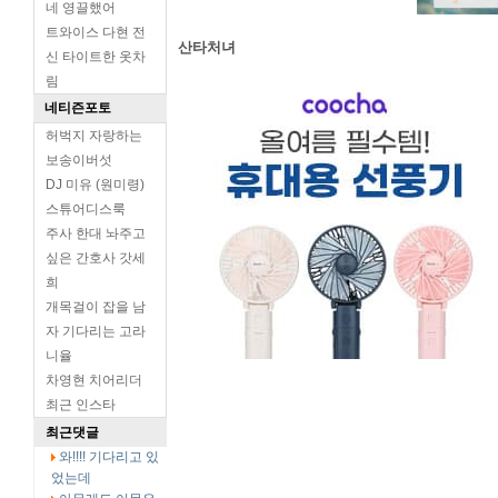
네 영끌했어
트와이스 다현 전
산타처녀
신 타이트한 옷차
림
네티즌포토
허벅지 자랑하는
보송이버섯
DJ 미유 (원미령)
스튜어디스룩
주사 한대 놔주고
싶은 간호사 갓세
희
개목걸이 잡을 남
자 기다리는 고라
니율
차영현 치어리더
최근 인스타
최근댓글
와!!!! 기다리고 있
었는데