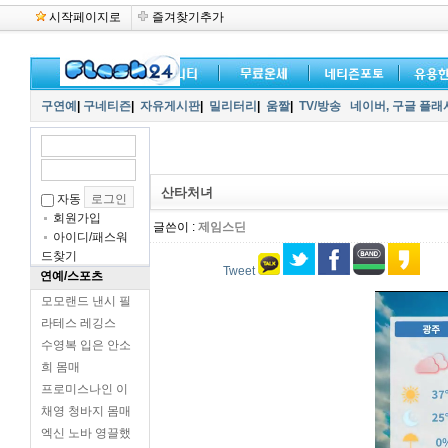
시작페이지로
즐겨찾기추가
구연예
|
구네티즌
|
자유게시판
|
밀리터리
|
움짤
|
TV/방송
네이버,
구글 플래
산타처녀
자동
회원가입
글쓴이 :
제임스딘
아이디/패스워
드찾기
Tweet
연예/스포츠
모모랜드 낸시 필
라테스 레깅스
수영복 입은 안소
희 몸매
프로미스나인 이
채영 청바지 몸매
엑신 노바 영끌했