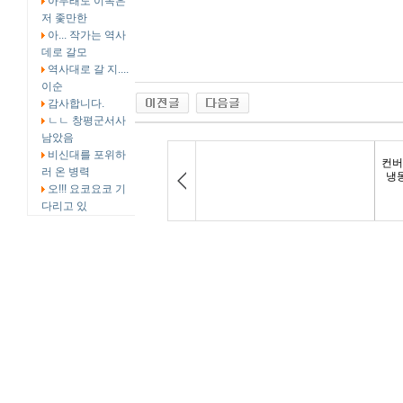
아무래도 이목은
저 좇만한
아... 작가는 역사
데로 갈모
역사대로 갈 지....
이순
감사합니다.
ㄴㄴ 창평군서사
남았음
비신대를 포위하
러 온 병력
오!!! 요코요코 기
다리고 있