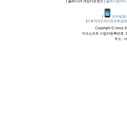
|
플래시24 게임다운로드 |
플래시업데이
|
모바일접
|
이용약관
|
개인정보취급
Copyright ⓒ since 20
지오소프트 사업자등록번호: 114
주소 :