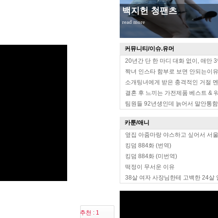
백지헌 청팬츠
read more
커뮤니티/이슈.유머
20년간 단 한 마디 대화 없이, 애만 
짝녀 인스타 함부로 보면 안되는이
소개팅녀에게 받은 충격적인 거절 
결혼 후 느끼는 가전제품 베스트 & 
팀원들 92년생인데 늙어서 말안통함
카툰/애니
옆집 아줌마랑 야스하고 싶어서 서
킹덤 884화 (번역)
킹덤 884화 (미번역)
떡정이 무서운 이유
38살 여자 사장님한테 고백한 24살
추천 : 1