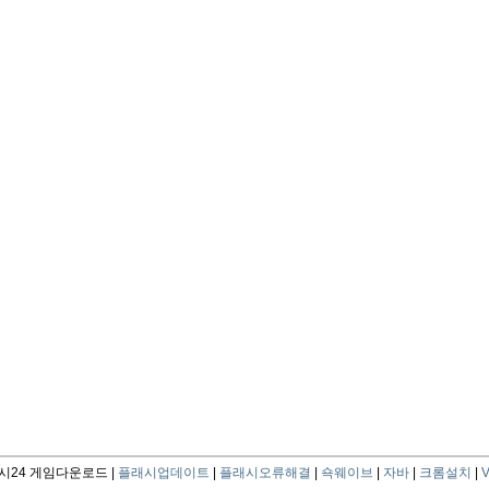
24 게임다운로드 |
플래시업데이트
|
플래시오류해결
|
쇽웨이브
|
자바
|
크롬설치
|
V