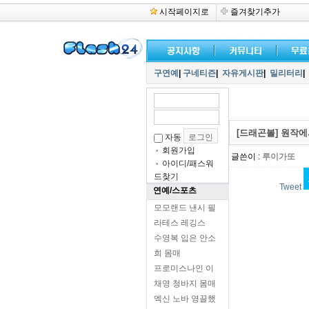
시작페이지로
즐겨찾기추가
구연예
|
구네티즌
|
자유게시판
|
밀리터리
|
[드래곤볼] 원작에
자동
회원가입
글쓴이 :
루이가또
아이디/패스워
드찾기
Tweet
연예/스포츠
모모랜드 낸시 필
라테스 레깅스
수영복 입은 안소
희 몸매
프로미스나인 이
채영 청바지 몸매
엑신 노바 영끌했