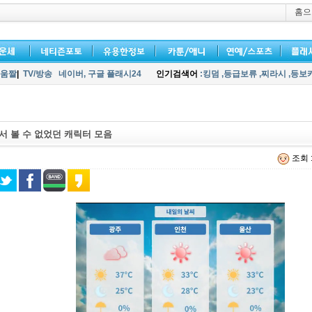
홈으
움짤
|
TV/방송
네이버,
구글 플래시24
인기검색어
:킹덤
,등급보류
,찌라시
,등보
서 볼 수 없었던 캐릭터 모음
조회 :