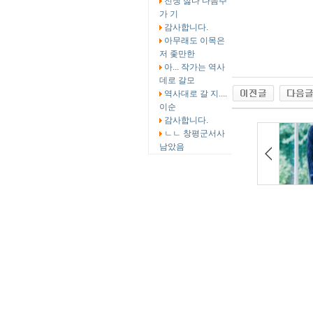
전쟁 싫다 다음주
가 기
감사합니다.
아무래도 이목은
저 좇만한
아... 작가는 역사
데로 갈모
역사대로 갈 지....
이순
감사합니다.
ㄴㄴ 창평군서사
남았음