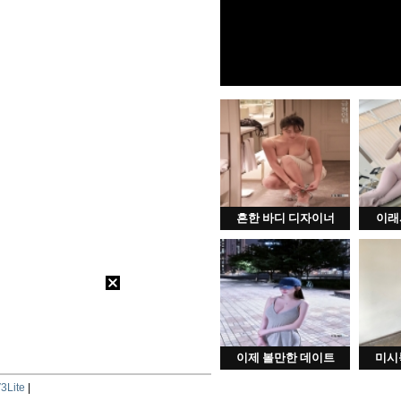
흔한 바디 디자이너
이래
이제 볼만한 데이트
미시
3Lite
|