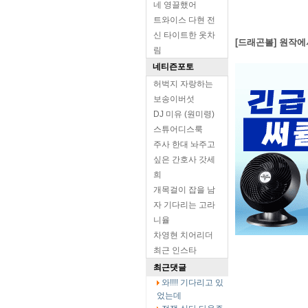
네 영끌했어
트와이스 다현 전
신 타이트한 옷차
[드래곤볼] 원작에
림
네티즌포토
허벅지 자랑하는
보송이버섯
DJ 미유 (원미령)
스튜어디스룩
주사 한대 놔주고
싶은 간호사 갓세
희
개목걸이 잡을 남
자 기다리는 고라
니율
차영현 치어리더
최근 인스타
최근댓글
와!!!! 기다리고 있
었는데