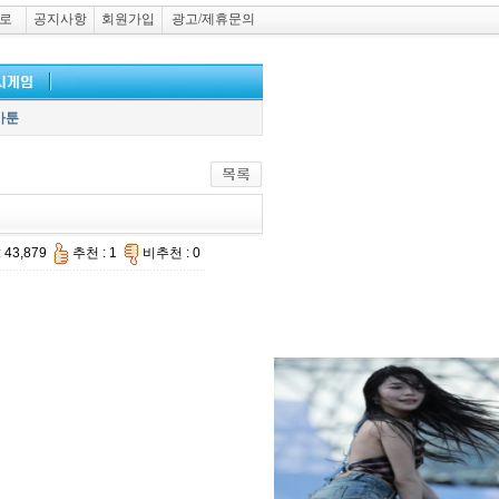
로
공지사항
회원가입
광고/제휴문의
카툰
 43,879
추천 : 1
비추천 : 0