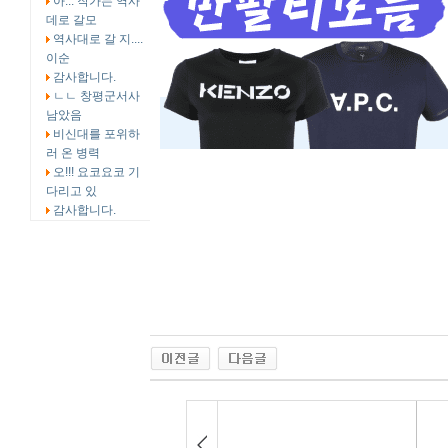
아... 작가는 역사
데로 갈모
역사대로 갈 지....
이순
감사합니다.
ㄴㄴ 창평군서사
남았음
비신대를 포위하
러 온 병력
오!!! 요코요코 기
다리고 있
감사합니다.