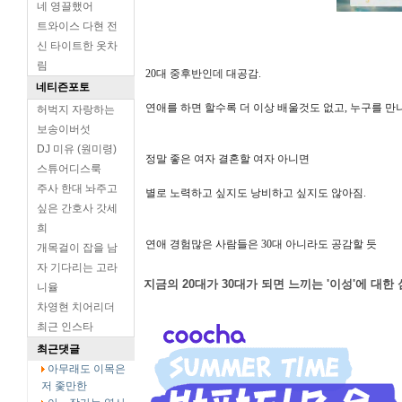
네 영끌했어
트와이스 다현 전
신 타이트한 옷차
림
20대 중후반인데 대공감.
네티즌포토
연애를 하면 할수록 더 이상 배울것도 없고,
누구를 만나
허벅지 자랑하는
보송이버섯
DJ 미유 (원미령)
정말 좋은 여자 결혼할 여자 아니면
스튜어디스룩
주사 한대 놔주고
별로 노력하고 싶지도 낭비하고 싶지도 않아짐.
싶은 간호사 갓세
희
연애 경험많은 사람들은 30대 아니라도 공감할 듯
개목걸이 잡을 남
자 기다리는 고라
지금의 20대가 30대가 되면 느끼는 '이성'에 대한
니율
차영현 치어리더
최근 인스타
최근댓글
아무래도 이목은
저 좇만한