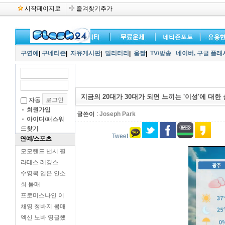
시작페이지로
즐겨찾기추가
구연예
|
구네티즌
|
자유게시판
|
밀리터리
|
움짤
|
TV/방송
네이버,
구글 플래
지금의 20대가 30대가 되면 느끼는 '이성'에 대한
자동
회원가입
글쓴이 :
Joseph Park
아이디/패스워
드찾기
Tweet
연예/스포츠
모모랜드 낸시 필
라테스 레깅스
수영복 입은 안소
희 몸매
프로미스나인 이
채영 청바지 몸매
엑신 노바 영끌했