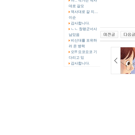
아... 작가는 역사
데로 갈모
역사대로 갈 지....
이순
감사합니다.
ㄴㄴ 창평군서사
남았음
비신대를 포위하
러 온 병력
오!!! 요코요코 기
다리고 있
감사합니다.