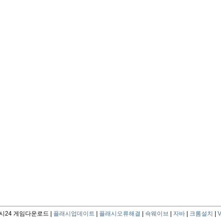
24 게임다운로드 |
플래시업데이트
|
플래시오류해결
|
쇽웨이브
|
자바
|
크롬설치
|
V