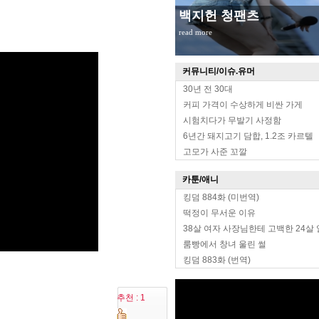
백지헌 청팬츠
read more
커뮤니티/이슈.유머
30년 전 30대
커피 가격이 수상하게 비싼 가게
시험치다가 무발기 사정함
6년간 돼지고기 담합, 1.2조 카르텔
고모가 사준 꼬깔
카툰/애니
킹덤 884화 (미번역)
떡정이 무서운 이유
38살 여자 사장님한테 고백한 24살
룸빵에서 창녀 울린 썰
킹덤 883화 (번역)
추천 : 1