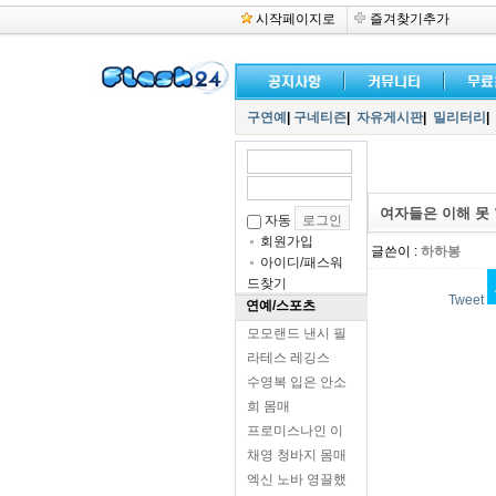
시작페이지로
즐겨찾기추가
구연예
|
구네티즌
|
자유게시판
|
밀리터리
|
여자들은 이해 못 
자동
회원가입
글쓴이 :
하하봉
아이디/패스워
드찾기
Tweet
연예/스포츠
모모랜드 낸시 필
라테스 레깅스
수영복 입은 안소
희 몸매
프로미스나인 이
채영 청바지 몸매
엑신 노바 영끌했