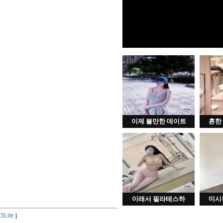
이제 볼만한 데이트
흔한
이래서 필라테스하
미시
3Lite
|