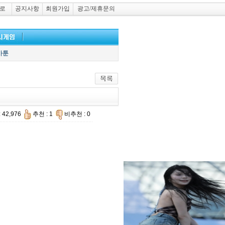
로
공지사항
회원가입
광고/제휴문의
카툰
 42,976
추천 : 1
비추천 : 0