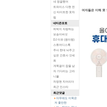
네 영끌했어
트와이스 다현 전
여자들은 이해 못 
신 타이트한 옷차
림
네티즌포토
허벅지 자랑하는
보송이버섯
DJ 미유 (원미령)
스튜어디스룩
주사 한대 놔주고
싶은 간호사 갓세
희
개목걸이 잡을 남
자 기다리는 고라
니율
차영현 치어리더
최근 인스타
최근댓글
아무래도 이목은
저 좇만한