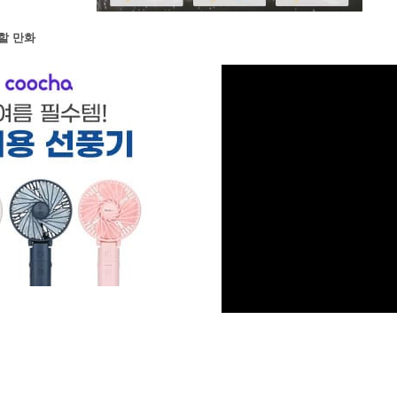
할 만화
M
u
t
e