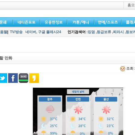
홈으
움짤
|
TV/방송
네이버,
구글 플래시24
인기검색어
:킹덤
,등급보류
,찌라시
,등보
할 만화
조회 :