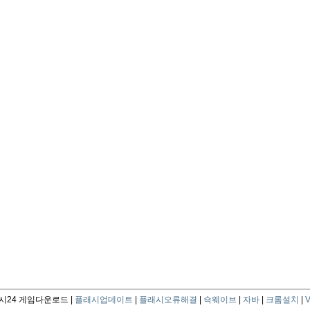
24 게임다운로드 |
플래시업데이트
|
플래시오류해결
|
쇽웨이브
|
자바
|
크롬설치
|
V