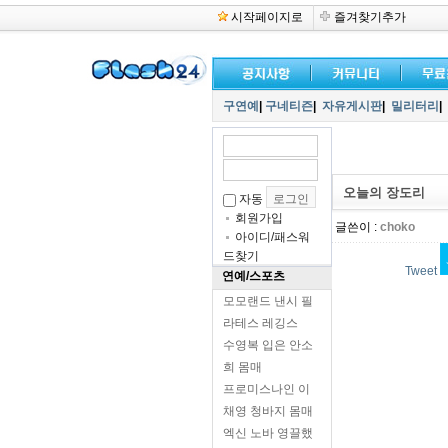
시작페이지로
즐겨찾기추가
구연예
|
구네티즌
|
자유게시판
|
밀리터리
|
오늘의 장도리
자동
회원가입
글쓴이 :
choko
아이디/패스워
드찾기
Tweet
연예/스포츠
모모랜드 낸시 필
라테스 레깅스
수영복 입은 안소
희 몸매
프로미스나인 이
채영 청바지 몸매
엑신 노바 영끌했