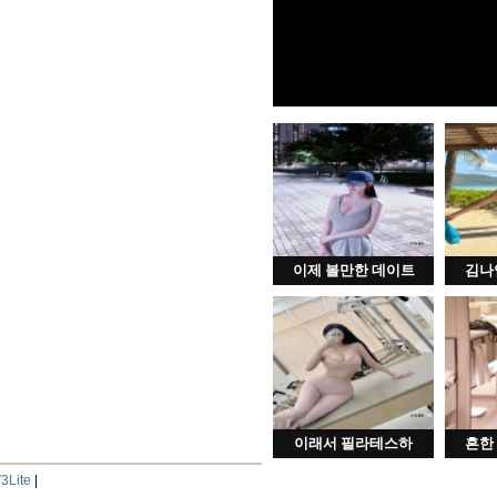
이제 볼만한 데이트
김나
이래서 필라테스하
흔한
3Lite
|