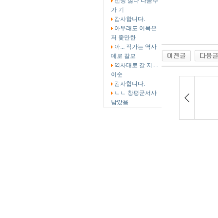
전쟁 싫다 다음주
가 기
감사합니다.
아무래도 이목은
저 좇만한
아... 작가는 역사
데로 갈모
역사대로 갈 지....
이순
감사합니다.
ㄴㄴ 창평군서사
남았음