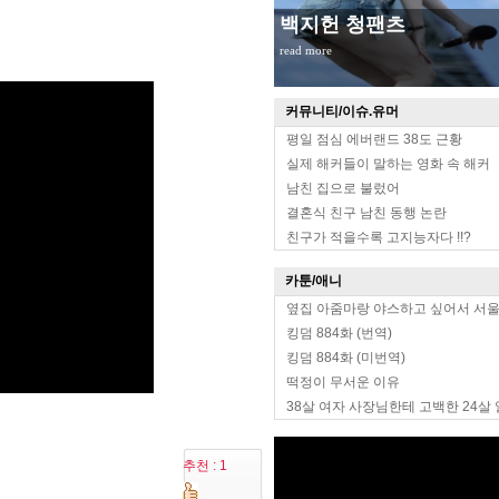
백지헌 청팬츠
read more
커뮤니티/이슈.유머
평일 점심 에버랜드 38도 근황
실제 해커들이 말하는 영화 속 해커
남친 집으로 불렀어
결혼식 친구 남친 동행 논란
친구가 적을수록 고지능자다 !!?
카툰/애니
옆집 아줌마랑 야스하고 싶어서 서
킹덤 884화 (번역)
킹덤 884화 (미번역)
떡정이 무서운 이유
38살 여자 사장님한테 고백한 24살
추천 : 1