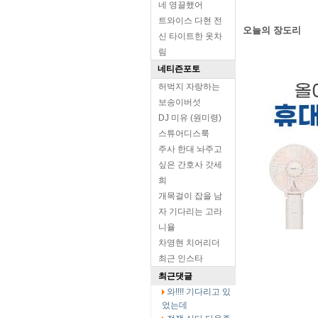
네 영끌했어
트와이스 다현 전
오늘의 장도리
신 타이트한 옷차
림
네티즌포토
허벅지 자랑하는
보송이버섯
DJ 미유 (원미령)
스튜어디스룩
주사 한대 놔주고
싶은 간호사 갓세
희
개목걸이 잡을 남
자 기다리는 고라
니율
차영현 치어리더
최근 인스타
최근댓글
와!!!! 기다리고 있
었는데