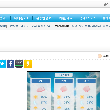
홈으
움짤
|
TV/방송
네이버,
구글 플래시24
인기검색어
:킹덤
,등급보류
,찌라시
,등보
조회 :