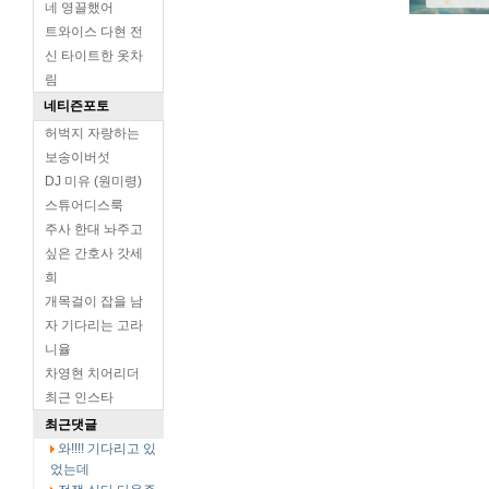
네 영끌했어
트와이스 다현 전
된장녀들의 논리.jpg
신 타이트한 옷차
림
네티즌포토
허벅지 자랑하는
보송이버섯
DJ 미유 (원미령)
스튜어디스룩
주사 한대 놔주고
싶은 간호사 갓세
희
개목걸이 잡을 남
자 기다리는 고라
니율
차영현 치어리더
최근 인스타
최근댓글
와!!!! 기다리고 있
었는데