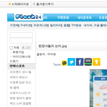
시작페이지로
즐겨찾기추가
구연예
|
구네티즌
|
자유게시판
|
밀리터리
|
움짤
|
TV/방송
네이버,
구글 플래
된장녀들의 논리.jpg
자동
회원가입
글쓴이 :
하하봉
아이디/패스워
드찾기
Tweet
연예/스포츠
모모랜드 낸시 필
라테스 레깅스
수영복 입은 안소
희 몸매
프로미스나인 이
채영 청바지 몸매
엑신 노바 영끌했