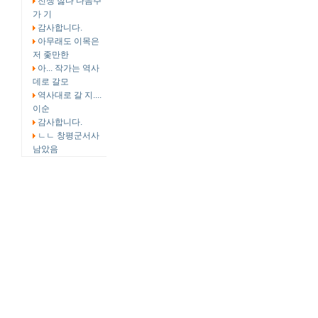
전쟁 싫다 다음주
가 기
감사합니다.
아무래도 이목은
저 좇만한
아... 작가는 역사
데로 갈모
역사대로 갈 지....
이순
감사합니다.
ㄴㄴ 창평군서사
남았음