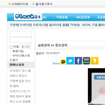
시작페이지로
즐겨찾기추가
구연예
|
구네티즌
|
자유게시판
|
밀리터리
|
움짤
|
TV/방송
네이버,
구글 플래
실용경제 vs 창조경제
자동
회원가입
글쓴이 :
PLAYBOY
아이디/패스워
드찾기
Tweet
연예/스포츠
모모랜드 낸시 필
라테스 레깅스
수영복 입은 안소
희 몸매
프로미스나인 이
채영 청바지 몸매
엑신 노바 영끌했