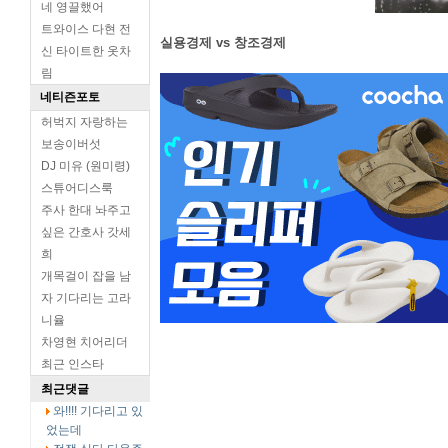
네 영끌했어
트와이스 다현 전
실용경제 vs 창조경제
신 타이트한 옷차
림
네티즌포토
허벅지 자랑하는
보송이버섯
DJ 미유 (원미령)
스튜어디스룩
주사 한대 놔주고
싶은 간호사 갓세
희
개목걸이 잡을 남
자 기다리는 고라
니율
차영현 치어리더
최근 인스타
최근댓글
와!!!! 기다리고 있
었는데