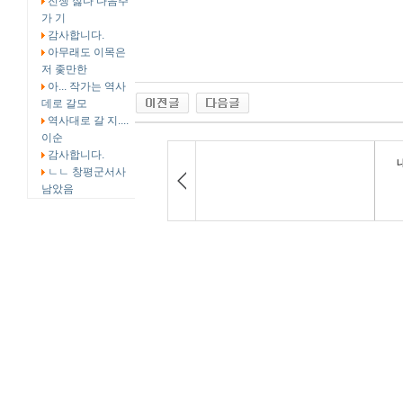
전쟁 싫다 다음주
가 기
감사합니다.
아무래도 이목은
저 좇만한
아... 작가는 역사
데로 갈모
역사대로 갈 지....
이순
감사합니다.
ㄴㄴ 창평군서사
남았음