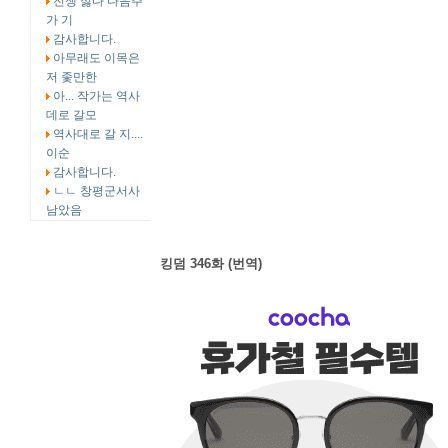
전쟁 싫다 다음주
가 기
감사합니다.
아무래도 이목은
저 좇만한
아... 작가는 역사
데로 갈모
역사대로 갈 지....
이순
감사합니다.
ㄴㄴ 창평군서사
남았음
킹덤 346화 (번역)