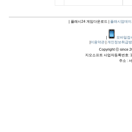
|
플래시24 게임다운로드 |
플래시업데이
|
모바일접
|
이용약관
|
개인정보취급
Copyright ⓒ since 20
지오소프트 사업자등록번호: 114
주소 :