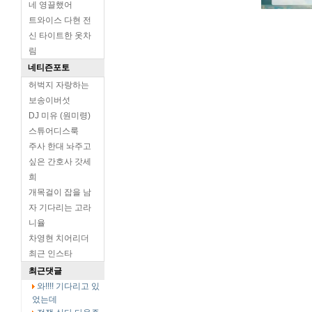
네 영끌했어
트와이스 다현 전
신 타이트한 옷차
림
네티즌포토
허벅지 자랑하는
보송이버섯
DJ 미유 (원미령)
스튜어디스룩
주사 한대 놔주고
싶은 간호사 갓세
희
개목걸이 잡을 남
자 기다리는 고라
니율
차영현 치어리더
최근 인스타
최근댓글
와!!!! 기다리고 있
었는데