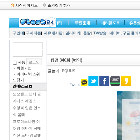
시작페이지로
즐겨찾기추가
구연예
|
구네티즌
|
자유게시판
|
밀리터리
|
움짤
|
TV/방송
네이버,
구글 플래
킹덤 346화 (번역)
자동
회원가입
글쓴이 :
EQUUS
아이디/패스워
드찾기
Tweet
연예/스포츠
모모랜드 낸시 필
라테스 레깅스
수영복 입은 안소
희 몸매
프로미스나인 이
채영 청바지 몸매
엑신 노바 영끌했