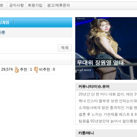
로
공지사항
회원가입
광고/제휴문의
카툰
무대위 장원영 옆태
 29,574
추천 : 1
비추천 : 0
read more
커뮤니티/이슈.유머
20년간 단 한 마디 대화 없이, 애만 
짝녀 인스타 함부로 보면 안되는이
소개팅녀에게 받은 충격적인 거절 
결혼 후 느끼는 가전제품 베스트 & 
팀원들 92년생인데 늙어서 말안통함
카툰/애니