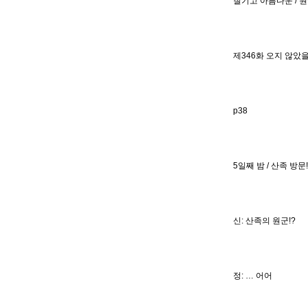
질기고 아름다운 / 
제346화 오지 않았
p38
5일째 밤 / 산족 방문
신: 산족의 원군!?
정: … 어어