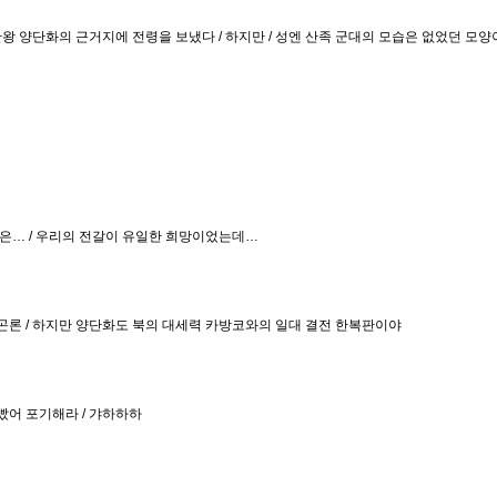
산왕 양단화의 근거지에 전령을 보냈다 / 하지만 / 성엔 산족 군대의 모습은 없었던 모양
보같은… / 우리의 전갈이 유일한 희망이었는데…
곤론 / 하지만 양단화도 북의 대세력 카방코와의 일대 결전 한복판이야
빴어 포기해라 / 갸하하하