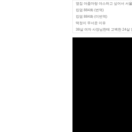
옆집 아줌마랑 야스하고 싶어서 서
킹덤 884화 (번역)
킹덤 884화 (미번역)
떡정이 무서운 이유
38살 여자 사장님한테 고백한 24살