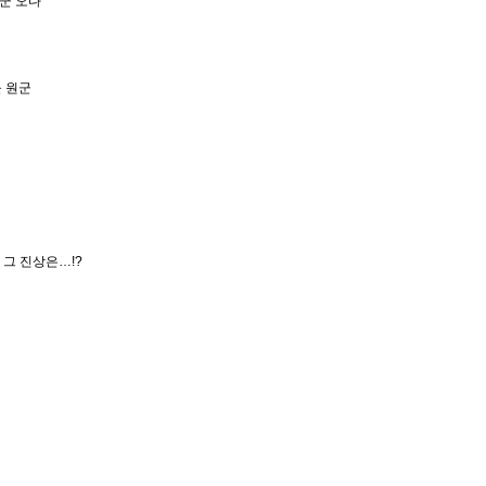
원군 오다
을 원군
! 그 진상은…!?