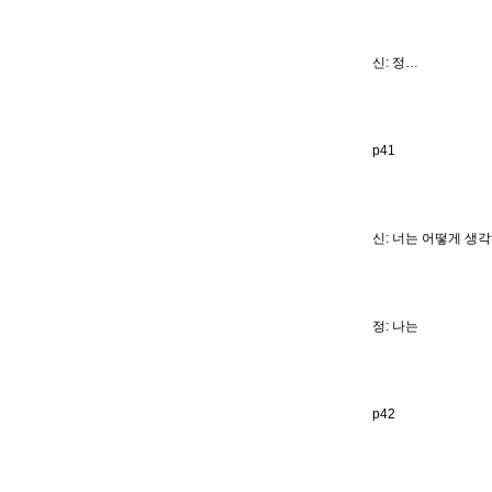
신: 정…
p41
신: 너는 어떻게 생각
정: 나는
p42