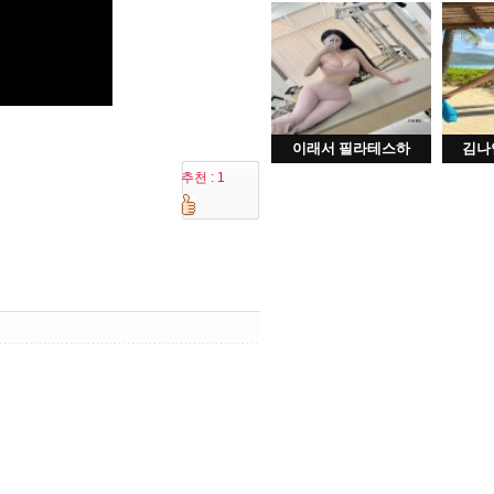
이래서 필라테스하
김나
추천 : 1