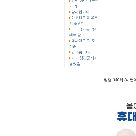
전쟁 싫다 다음주
가 기
감사합니다.
아무래도 이목은
저 좇만한
아... 작가는 역사
데로 갈모
역사대로 갈 지....
이순
감사합니다.
ㄴㄴ 창평군서사
남았음
킹덤 346화 (미번