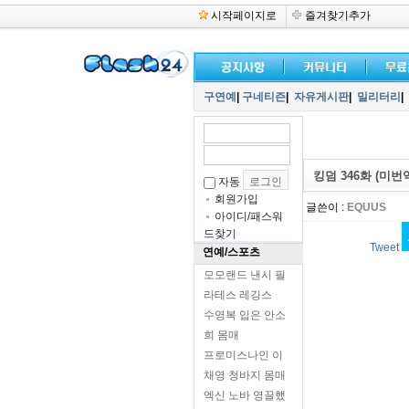
시작페이지로
즐겨찾기추가
구연예
|
구네티즌
|
자유게시판
|
밀리터리
|
킹덤 346화 (미번
자동
회원가입
글쓴이 :
EQUUS
아이디/패스워
드찾기
Tweet
연예/스포츠
모모랜드 낸시 필
라테스 레깅스
수영복 입은 안소
희 몸매
프로미스나인 이
채영 청바지 몸매
엑신 노바 영끌했