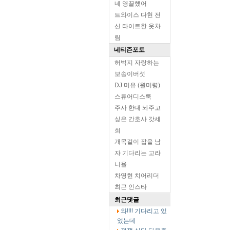
네 영끌했어
트와이스 다현 전
신 타이트한 옷차
림
네티즌포토
허벅지 자랑하는
보송이버섯
DJ 미유 (원미령)
스튜어디스룩
주사 한대 놔주고
싶은 간호사 갓세
희
개목걸이 잡을 남
자 기다리는 고라
니율
차영현 치어리더
최근 인스타
최근댓글
와!!!! 기다리고 있
었는데