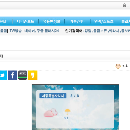
홈으
움짤
|
TV/방송
네이버,
구글 플래시24
인기검색어
:킹덤
,등급보류
,찌라시
,등보
역)
조회 :