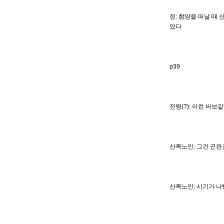
정: 함양을 떠날 때 
었다
p39
전령(?): 이런 바
산족노인: 그건 곤란
산족노인: 시기가 나