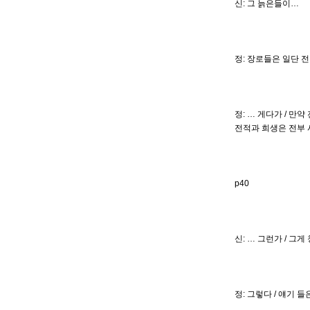
신: 그 늙은들이…
정: 장로들은 일단
정: … 게다가 / 
전적과 희생은 전부
p40
신: … 그런가 / 그
정: 그렇다 / 얘기 