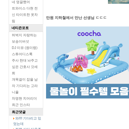
네 영끌했어
트와이스 다현 전
신 타이트한 옷차
만원 지하철에서 만난 선생님 ㄷㄷㄷ
림
네티즌포토
허벅지 자랑하는
보송이버섯
DJ 미유 (원미령)
스튜어디스룩
주사 한대 놔주고
싶은 간호사 갓세
희
개목걸이 잡을 남
자 기다리는 고라
니율
차영현 치어리더
최근 인스타
최근댓글
와!!!! 기다리고 있
었는데