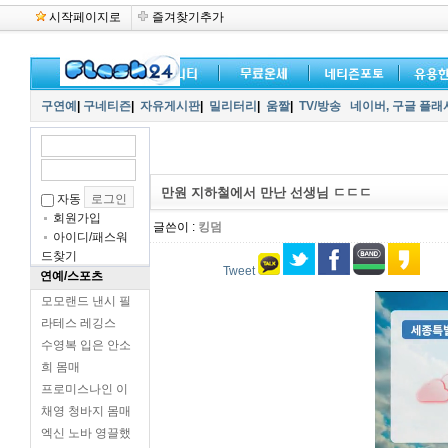
시작페이지로
즐겨찾기추가
구연예
|
구네티즌
|
자유게시판
|
밀리터리
|
움짤
|
TV/방송
네이버,
구글 플래
만원 지하철에서 만난 선생님 ㄷㄷㄷ
자동
회원가입
글쓴이 :
킹덤
아이디/패스워
드찾기
Tweet
연예/스포츠
모모랜드 낸시 필
라테스 레깅스
수영복 입은 안소
희 몸매
프로미스나인 이
채영 청바지 몸매
엑신 노바 영끌했