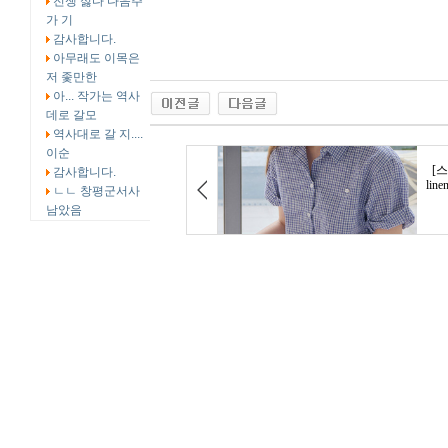
전쟁 싫다 다음주
가 기
감사합니다.
아무래도 이목은
저 좇만한
아... 작가는 역사
데로 갈모
역사대로 갈 지....
이순
감사합니다.
ㄴㄴ 창평군서사
남았음