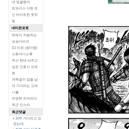
네 영끌했어
트와이스 다현 전
신 타이트한 옷차
림
네티즌포토
허벅지 자랑하는
보송이버섯
DJ 미유 (원미령)
스튜어디스룩
주사 한대 놔주고
싶은 간호사 갓세
희
개목걸이 잡을 남
자 기다리는 고라
니율
차영현 치어리더
최근 인스타
최근댓글
와!!!! 기다리고 있
었는데