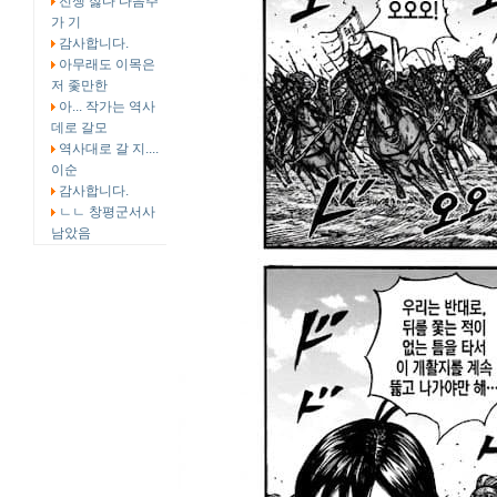
전쟁 싫다 다음주
가 기
감사합니다.
아무래도 이목은
저 좇만한
아... 작가는 역사
데로 갈모
역사대로 갈 지....
이순
감사합니다.
ㄴㄴ 창평군서사
남았음