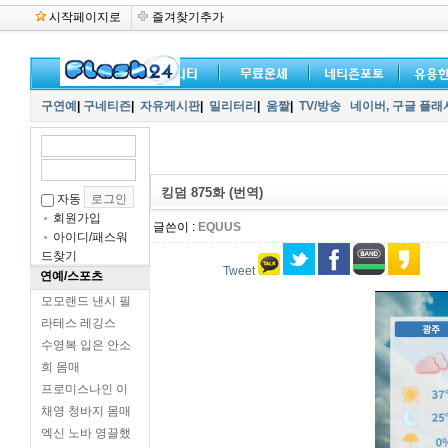
시작페이지로
즐겨찾기추가
구연예
|
구네티즌
|
자유게시판
|
밀리터리
|
움짤
|
TV/방송
네이버,
구글 플래
킹덤 875화 (번역)
자동
회원가입
글쓴이 :
EQUUS
아이디/패스워
드찾기
Tweet
연예/스포츠
모모랜드 낸시 필
라테스 레깅스
수영복 입은 안소
희 몸매
프로미스나인 이
채영 청바지 몸매
엑신 노바 영끌했