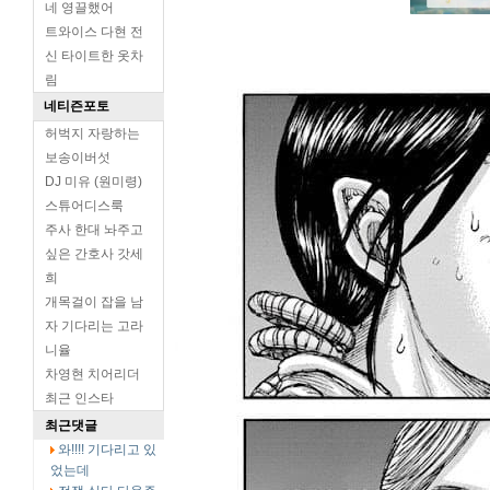
네 영끌했어
트와이스 다현 전
신 타이트한 옷차
림
네티즌포토
허벅지 자랑하는
보송이버섯
DJ 미유 (원미령)
스튜어디스룩
주사 한대 놔주고
싶은 간호사 갓세
희
개목걸이 잡을 남
자 기다리는 고라
니율
차영현 치어리더
최근 인스타
최근댓글
와!!!! 기다리고 있
었는데