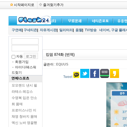
시작페이지로
즐겨찾기추가
구연예
|
구네티즌
|
자유게시판
|
밀리터리
|
움짤
|
TV/방송
네이버,
구글 플래
킹덤 874화 (번역)
자동
회원가입
글쓴이 :
EQUUS
아이디/패스워
드찾기
Tweet
연예/스포츠
모모랜드 낸시 필
라테스 레깅스
수영복 입은 안소
희 몸매
프로미스나인 이
채영 청바지 몸매
엑신 노바 영끌했