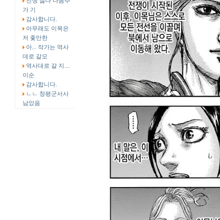
전쟁 싫다 다음주
가 기
감사합니다.
아무래도 이목은
저 좇만한
아... 작가는 역사
데로 갈모
역사대로 갈 지....
이순
감사합니다.
ㄴㄴ 창평군서사
남았음