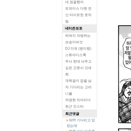
네 영끌했어
트와이스 다현 전
신 타이트한 옷차
림
네티즌포토
허벅지 자랑하는
보송이버섯
DJ 미유 (원미령)
스튜어디스룩
주사 한대 놔주고
싶은 간호사 갓세
희
개목걸이 잡을 남
자 기다리는 고라
니율
차영현 치어리더
최근 인스타
최근댓글
와!!!! 기다리고 있
었는데