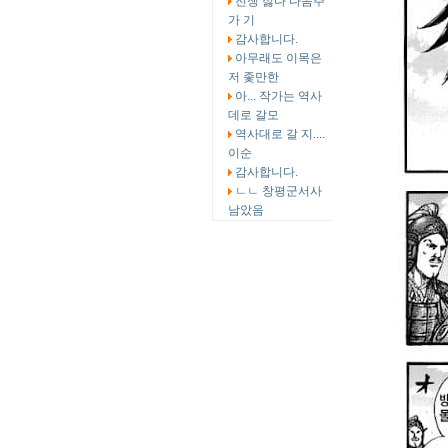
전쟁 싫다 다음주
가 기
감사합니다.
아무래도 이목은
저 좇만한
아... 작가는 역사
데로 갈모
역사대로 갈 지....
이순
감사합니다.
ㄴㄴ 창평군서사
남았음