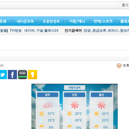
홈으
움짤
|
TV/방송
네이버,
구글 플래시24
인기검색어
:킹덤
,등급보류
,찌라시
,등보
st
조회 