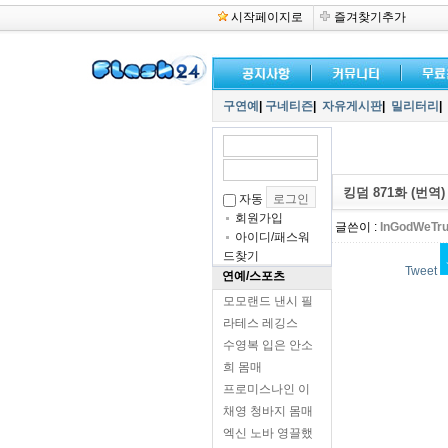
시작페이지로
즐겨찾기추가
구연예
|
구네티즌
|
자유게시판
|
밀리터리
|
킹덤 871화 (번역)
자동
회원가입
글쓴이 :
InGodWeTru
아이디/패스워
드찾기
Tweet
연예/스포츠
모모랜드 낸시 필
라테스 레깅스
수영복 입은 안소
희 몸매
프로미스나인 이
채영 청바지 몸매
엑신 노바 영끌했