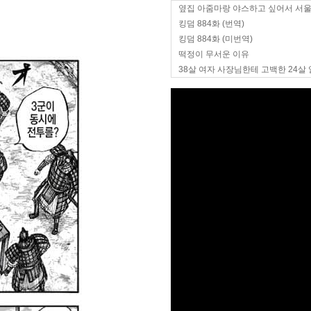
옆집 아줌마랑 야스하고 싶어서 서
킹덤 884화 (번역)
킹덤 884화 (미번역)
떡정이 무서운 이유
38살 여자 사장님한테 고백한 24살