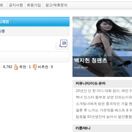
로
공지사항
회원가입
광고/제휴문의
카툰
백지헌 청팬츠
: 6,792
추천 : 1
비추천 : 0
read more
커뮤니티/이슈.유머
20년간 단 한 마디 대화 없이, 애만 
짝녀 인스타 함부로 보면 안되는이
소개팅녀에게 받은 충격적인 거절 
결혼 후 느끼는 가전제품 베스트 & 
팀원들 92년생인데 늙어서 말안통함
카툰/애니