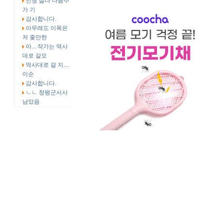
전쟁 싫다 다음주
가 기
감사합니다.
아무래도 이목은
저 좇만한
아... 작가는 역사
데로 갈모
역사대로 갈 지....
이순
감사합니다.
ㄴㄴ 창평군서사
남았음