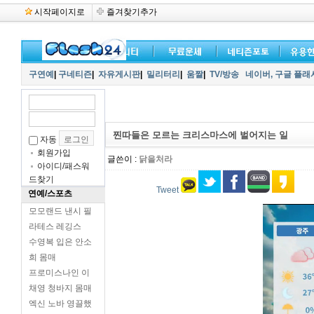
시작페이지로
즐겨찾기추가
구연예
|
구네티즌
|
자유게시판
|
밀리터리
|
움짤
|
TV/방송
네이버,
구글 플래
찐따들은 모르는 크리스마스에 벌어지는 일
자동
회원가입
글쓴이 :
닭을처라
아이디/패스워
드찾기
Tweet
연예/스포츠
모모랜드 낸시 필
라테스 레깅스
수영복 입은 안소
희 몸매
프로미스나인 이
채영 청바지 몸매
엑신 노바 영끌했