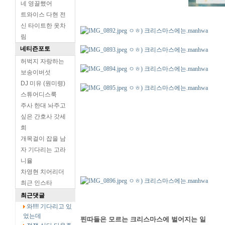
네 영끌했어
트와이스 다현 전
신 타이트한 옷차
림
네티즌포토
허벅지 자랑하는
보송이버섯
DJ 미유 (원미령)
스튜어디스룩
주사 한대 놔주고
싶은 간호사 갓세
희
개목걸이 잡을 남
자 기다리는 고라
니율
차영현 치어리더
최근 인스타
최근댓글
와!!!! 기다리고 있
었는데
찐따들은 모르는 크리스마스에 벌어지는 일