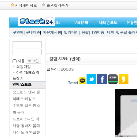
시작페이지로
즐겨찾기추가
구연예
|
구네티즌
|
자유게시판
|
밀리터리
|
움짤
|
TV/방송
네이버,
구글 플래
킹덤 845화 (번역)
자동
회원가입
글쓴이 :
EQUUS
아이디/패스워
드찾기
Tweet
연예/스포츠
모모랜드 낸시 필
라테스 레깅스
수영복 입은 안소
희 몸매
프로미스나인 이
채영 청바지 몸매
엑신 노바 영끌했