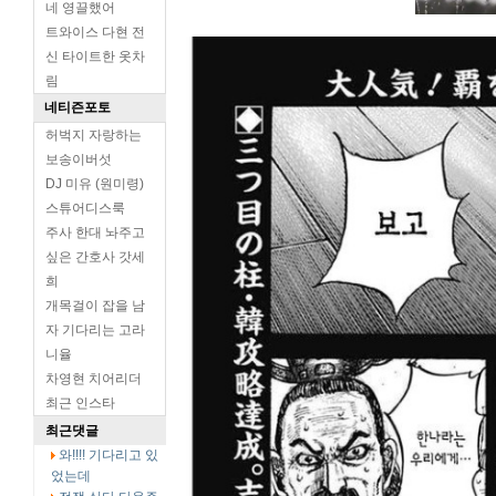
네 영끌했어
트와이스 다현 전
신 타이트한 옷차
림
네티즌포토
허벅지 자랑하는
보송이버섯
DJ 미유 (원미령)
스튜어디스룩
주사 한대 놔주고
싶은 간호사 갓세
희
개목걸이 잡을 남
자 기다리는 고라
니율
차영현 치어리더
최근 인스타
최근댓글
와!!!! 기다리고 있
었는데