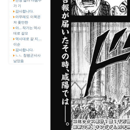
전쟁 싫다 다음주
가 기
감사합니다.
아무래도 이목은
저 좇만한
아... 작가는 역사
데로 갈모
역사대로 갈 지....
이순
감사합니다.
ㄴㄴ 창평군서사
남았음