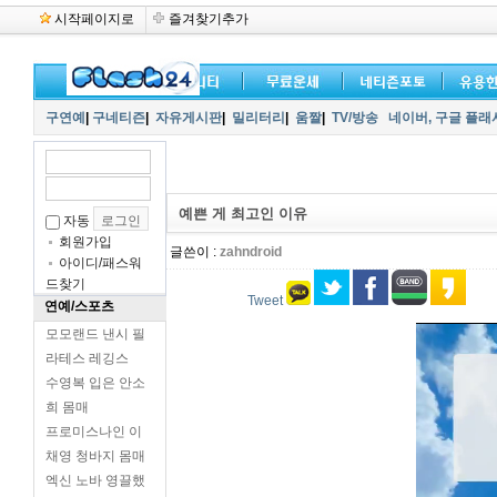
시작페이지로
즐겨찾기추가
구연예
|
구네티즌
|
자유게시판
|
밀리터리
|
움짤
|
TV/방송
네이버,
구글 플래
예쁜 게 최고인 이유
자동
회원가입
글쓴이 :
zahndroid
아이디/패스워
드찾기
Tweet
연예/스포츠
모모랜드 낸시 필
라테스 레깅스
수영복 입은 안소
희 몸매
프로미스나인 이
채영 청바지 몸매
엑신 노바 영끌했