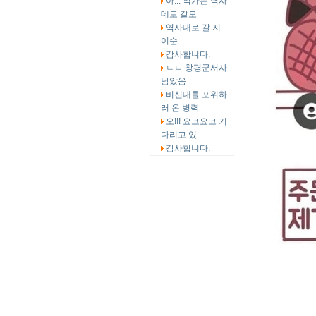
아... 작가는 역사
데로 갈모
역사대로 갈 지....
이순
감사합니다.
ㄴㄴ 창평군서사
남았음
비신대를 포위하
러 온 병력
오!!! 요코요코 기
다리고 있
감사합니다.