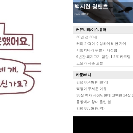
무대위 장원영 옆태
read more
커뮤니티/이슈.유머
30년 전 30대
커피 가격이 수상하게 비싼 가게
시험치다가 무발기 사정함
6년간 돼지고기 담합, 1.2조 카르텔
고모가 사준 꼬깔
카툰/애니
킹덤 884화 (미번역)
떡정이 무서운 이유
38살 여자 사장님한테 고백한 24살
룸빵에서 창녀 울린 썰
킹덤 883화 (번역)