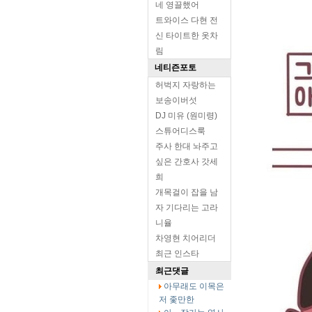
네 영끌했어
트와이스 다현 전
신 타이트한 옷차
림
네티즌포토
허벅지 자랑하는
보송이버섯
DJ 미유 (원미령)
스튜어디스룩
주사 한대 놔주고
싶은 간호사 갓세
희
개목걸이 잡을 남
자 기다리는 고라
니율
차영현 치어리더
최근 인스타
최근댓글
아무래도 이목은
저 좇만한