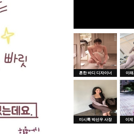
흔한 바디 디자이너
이래
미시룩 박선우 사장
이제