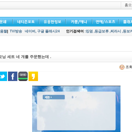
홈으
움짤
|
TV/방송
네이버,
구글 플래시24
인기검색어
:킹덤
,등급보류
,찌라시
,등보
닝 세트 네 개를 주문했는데 .
조회 