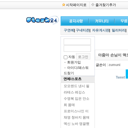
시작페이지로
즐겨찾기추가
구연예
|
구네티즌
|
자유게시판
|
밀리터리
|
아줌마 손님이 맥모
자동
회원가입
글쓴이 :
zumuni
아이디/패스워
드찾기
Tweet
연예/스포츠
모모랜드 낸시 필
라테스 레깅스
수영복 입은 안소
희 몸매
프로미스나인 이
채영 청바지 몸매
엑신 노바 영끌했