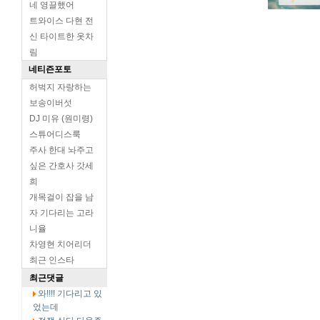
네 영끌했어
트와이스 다현 전
신 타이트한 옷차
림
네티즌포토
허벅지 자랑하는
보송이버섯
DJ 미유 (원미령)
스튜어디스룩
주사 한대 놔주고
싶은 간호사 갓세
희
개목걸이 잡을 남
자 기다리는 고라
니율
차영현 치어리더
최근 인스타
최근댓글
와!!!! 기다리고 있
었는데