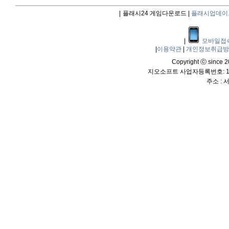
|
플래시24 게임다운로드 |
플래시업데이
|
모바일접
|
이용약관
|
개인정보취급
Copyright ⓒ since 20
지오소프트 사업자등록번호: 114
주소 :