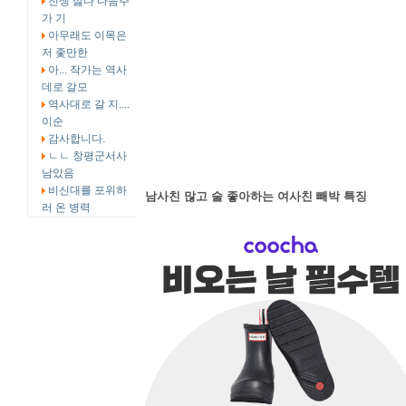
전쟁 싫다 다음주
가 기
아무래도 이목은
저 좇만한
아... 작가는 역사
데로 갈모
역사대로 갈 지....
이순
감사합니다.
ㄴㄴ 창평군서사
남았음
비신대를 포위하
남사친 많고 술 좋아하는 여사친 빼박 특징
러 온 병력