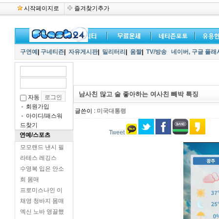
시작페이지로
즐겨찾기추가
구연예
|
구네티즌
|
자유게시판
|
밀리터리
|
움짤
|
TV/방송
네이버,
구글 플래
남사친 많고 술 좋아하는 여사친 빼박 특징
자동
회원가입
글쓴이 :
미국대통령
아이디/패스워
드찾기
Tweet
연예/스포츠
모모랜드 낸시 필
라테스 레깅스
수영복 입은 안소
희 몸매
프로미스나인 이
채영 청바지 몸매
엑신 노바 영끌했