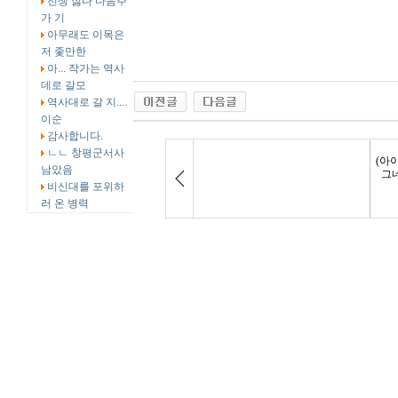
전쟁 싫다 다음주
가 기
아무래도 이목은
저 좇만한
아... 작가는 역사
데로 갈모
역사대로 갈 지....
이순
감사합니다.
ㄴㄴ 창평군서사
남았음
비신대를 포위하
러 온 병력