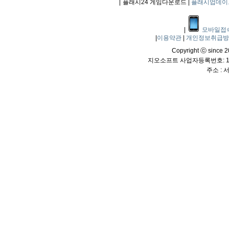
|
플래시24 게임다운로드 |
플래시업데이
|
모바일접
|
이용약관
|
개인정보취급
Copyright ⓒ since 20
지오소프트 사업자등록번호: 114
주소 :