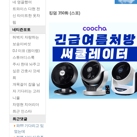
네 영끌했어
트와이스 다현 전
킹덤 350화 (스포)
신 타이트한 옷차
림
네티즌포토
허벅지 자랑하는
보송이버섯
DJ 미유 (원미령)
스튜어디스룩
주사 한대 놔주고
싶은 간호사 갓세
희
개목걸이 잡을 남
자 기다리는 고라
니율
차영현 치어리더
최근 인스타
최근댓글
와!!!! 기다리고 있
었는데