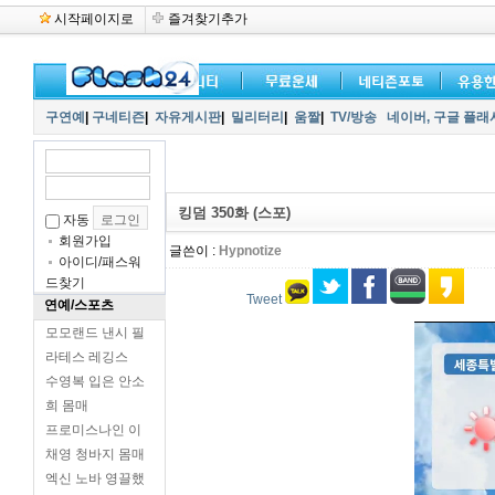
시작페이지로
즐겨찾기추가
구연예
|
구네티즌
|
자유게시판
|
밀리터리
|
움짤
|
TV/방송
네이버,
구글 플래
킹덤 350화 (스포)
자동
회원가입
글쓴이 :
Hypnotize
아이디/패스워
드찾기
Tweet
연예/스포츠
모모랜드 낸시 필
라테스 레깅스
수영복 입은 안소
희 몸매
프로미스나인 이
채영 청바지 몸매
엑신 노바 영끌했