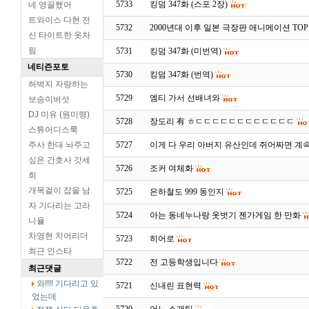
5733
킹덤 347화 (스포 2장)
네 영끌했어
트와이스 다현 전
5732
2000년대 이후 일본 극장판 애니메이션 TOP
신 타이트한 옷차
림
5731
킹덤 347화 (미번역)
네티즌포토
5730
킹덤 347화 (번역)
허벅지 자랑하는
5729
엠티 가서 선배녀와
보송이버섯
DJ 미유 (원미령)
5728
장도리 有 ㅎㄷㄷㄷㄷㄷㄷㄷㄷㄷㄷㄷㄷ
스튜어디스룩
주사 한대 놔주고
5727
이게 다 우리 아버지 유산인데 쥐어짜면 계
싶은 간호사 갓세
5726
조커 여체화
희
개목걸이 잡을 남
5725
은하철도 999 동인지
자 기다리는 고라
5724
아는 동네누나랑 옷벗기 젠가게임 한 만화
니율
차영현 치어리더
5723
히어로
최근 인스타
5722
전 고등학생입니다
최근댓글
와!!!! 기다리고 있
5721
신내린 표현력
었는데