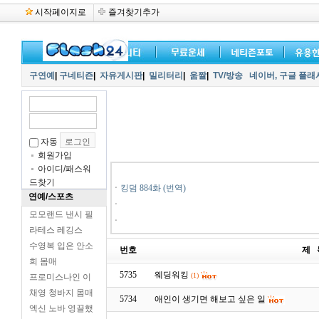
시작페이지로
즐겨찾기추가
구연예
|
구네티즌
|
자유게시판
|
밀리터리
|
움짤
|
TV/방송
네이버,
구글 플래
자동
회원가입
아이디/패스워
드찾기
ㆍ
킹덤 884화 (번역)
연예/스포츠
ㆍ
모모랜드 낸시 필
ㆍ
라테스 레깅스
수영복 입은 안소
번호
제 
희 몸매
5735
웨딩워킹
(1)
프로미스나인 이
채영 청바지 몸매
5734
애인이 생기면 해보고 싶은 일
엑신 노바 영끌했