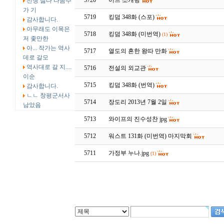
5720
어느 소개팅
전쟁 싫다 다음주
가 기
5719
킹덤 348화 (스포)
감사합니다.
아무래도 이목은
5718
킹덤 348화 (미번역)
(1)
저 좇만한
아... 작가는 역사
5717
열도의 흔한 왕따 만화
데로 갈모
역사대로 갈 지....
5716
전설의 외교관
이순
5715
킹덤 348화 (번역)
감사합니다.
ㄴㄴ 창평군서사
5714
장도리 2013년 7월 2일
남았음
5713
와이프의 진수성찬 jpg
5712
워스트 131화 (미번역) 마지막회
5711
가정부 누나.jpg
(1)