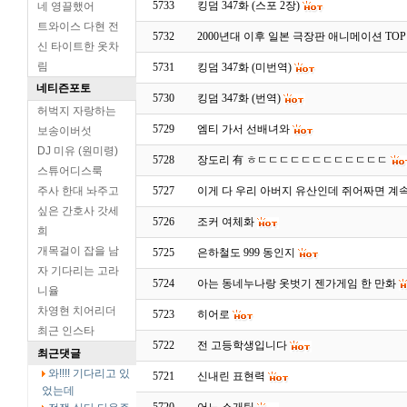
5733
킹덤 347화 (스포 2장)
네 영끌했어
트와이스 다현 전
5732
2000년대 이후 일본 극장판 애니메이션 TOP
신 타이트한 옷차
림
5731
킹덤 347화 (미번역)
네티즌포토
5730
킹덤 347화 (번역)
허벅지 자랑하는
5729
엠티 가서 선배녀와
보송이버섯
DJ 미유 (원미령)
5728
장도리 有 ㅎㄷㄷㄷㄷㄷㄷㄷㄷㄷㄷㄷㄷ
스튜어디스룩
주사 한대 놔주고
5727
이게 다 우리 아버지 유산인데 쥐어짜면 계
싶은 간호사 갓세
5726
조커 여체화
희
개목걸이 잡을 남
5725
은하철도 999 동인지
자 기다리는 고라
5724
아는 동네누나랑 옷벗기 젠가게임 한 만화
니율
차영현 치어리더
5723
히어로
최근 인스타
5722
전 고등학생입니다
최근댓글
와!!!! 기다리고 있
5721
신내린 표현력
었는데