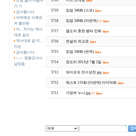
5720
어느 소개팅
전쟁 싫다 다음주
가 기
5719
킹덤 348화 (스포)
감사합니다.
아무래도 이목은
5718
킹덤 348화 (미번역)
(1)
저 좇만한
아... 작가는 역사
5717
열도의 흔한 왕따 만화
데로 갈모
역사대로 갈 지....
5716
전설의 외교관
이순
5715
킹덤 348화 (번역)
감사합니다.
ㄴㄴ 창평군서사
5714
장도리 2013년 7월 2일
남았음
5713
와이프의 진수성찬 jpg
5712
워스트 131화 (미번역) 마지막회
5711
가정부 누나.jpg
(1)