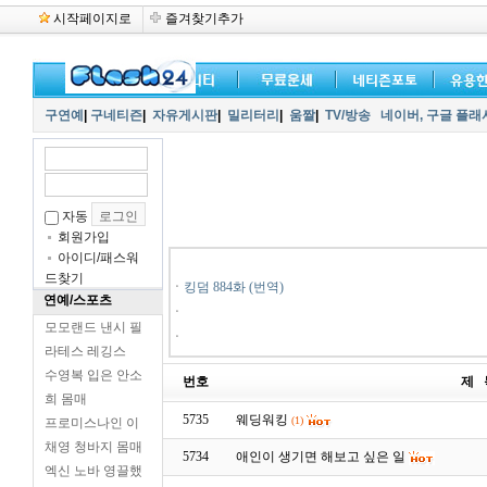
시작페이지로
즐겨찾기추가
구연예
|
구네티즌
|
자유게시판
|
밀리터리
|
움짤
|
TV/방송
네이버,
구글 플래
자동
회원가입
아이디/패스워
드찾기
ㆍ
킹덤 884화 (번역)
연예/스포츠
ㆍ
모모랜드 낸시 필
ㆍ
라테스 레깅스
수영복 입은 안소
번호
제 
희 몸매
5735
웨딩워킹
(1)
프로미스나인 이
채영 청바지 몸매
5734
애인이 생기면 해보고 싶은 일
엑신 노바 영끌했