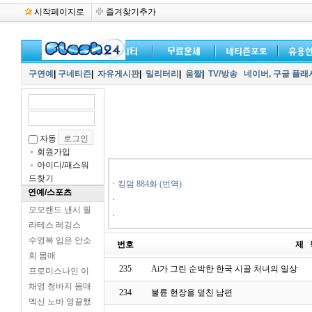
시작페이지로
즐겨찾기추가
구연예
|
구네티즌
|
자유게시판
|
밀리터리
|
움짤
|
TV/방송
네이버,
구글 플래
자동
회원가입
아이디/패스워
드찾기
ㆍ
킹덤 884화 (번역)
연예/스포츠
ㆍ
모모랜드 낸시 필
ㆍ
라테스 레깅스
수영복 입은 안소
번호
제 
희 몸매
235
Ai가 그린 순박한 한국 시골 처녀의 일상
프로미스나인 이
채영 청바지 몸매
234
불륜 현장을 덮친 남편
엑신 노바 영끌했