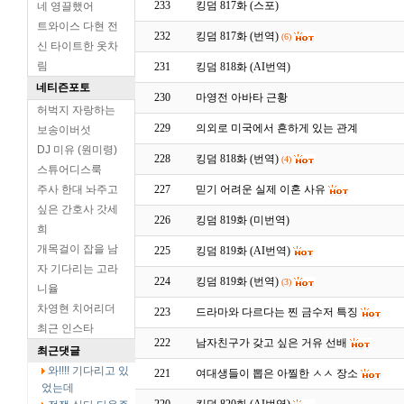
233
킹덤 817화 (스포)
네 영끌했어
트와이스 다현 전
232
킹덤 817화 (번역)
(6)
신 타이트한 옷차
림
231
킹덤 818화 (AI번역)
네티즌포토
230
마영전 아바타 근황
허벅지 자랑하는
229
의외로 미국에서 흔하게 있는 관계
보송이버섯
DJ 미유 (원미령)
228
킹덤 818화 (번역)
(4)
스튜어디스룩
주사 한대 놔주고
227
믿기 어려운 실제 이혼 사유
싶은 간호사 갓세
226
킹덤 819화 (미번역)
희
개목걸이 잡을 남
225
킹덤 819화 (AI번역)
자 기다리는 고라
224
킹덤 819화 (번역)
(3)
니율
차영현 치어리더
223
드라마와 다르다는 찐 금수저 특징
최근 인스타
222
남자친구가 갖고 싶은 거유 선배
최근댓글
와!!!! 기다리고 있
221
여대생들이 뽑은 아찔한 ㅅㅅ 장소
었는데