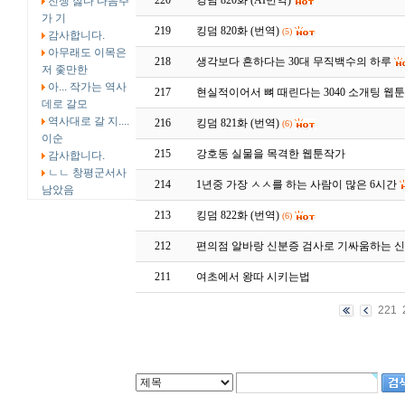
220
킹덤 820화 (AI번역)
전쟁 싫다 다음주
가 기
219
킹덤 820화 (번역)
(5)
감사합니다.
아무래도 이목은
218
생각보다 흔하다는 30대 무직백수의 하루
저 좇만한
아... 작가는 역사
217
현실적이어서 뼈 때린다는 3040 소개팅 웹
데로 갈모
역사대로 갈 지....
216
킹덤 821화 (번역)
(6)
이순
215
강호동 실물을 목격한 웹툰작가
감사합니다.
ㄴㄴ 창평군서사
214
1년중 가장 ㅅㅅ를 하는 사람이 많은 6시간
남았음
213
킹덤 822화 (번역)
(6)
212
편의점 알바랑 신분증 검사로 기싸움하는 
211
여초에서 왕따 시키는법
221